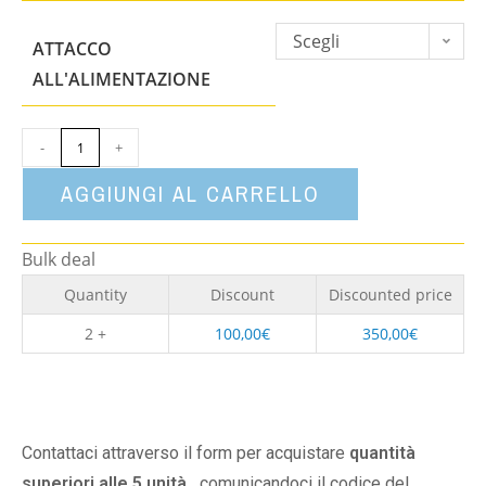
Scegli
ATTACCO
un'opzione
ALL'ALIMENTAZIONE
-
+
AGGIUNGI AL CARRELLO
Bulk deal
Quantity
Discount
Discounted price
2 +
100,00
€
350,00
€
Contattaci attraverso il form per acquistare
quantità
superiori alle 5 unità,
comunicandoci il codice del