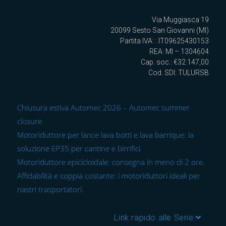
Via Muggiasca 19
20099 Sesto San Giovanni (MI)
Partita IVA: : IT09625430153
REA: MI – 1304604
Cap. soc.: €32.147,00
Cod. SDI: TULURSB
Chiusura estiva Automec 2026 – Automec summer
closure
Motoriduttore per lance lava botti e lava barrique: la
soluzione EP35 per cantine e birrifici.
Motoriduttore epicicloidale: consegna in meno di 2 ore.
Affidabilità e coppia costante: i motoriduttori ideali per
nastri trasportatori.
Link rapido alle Serie