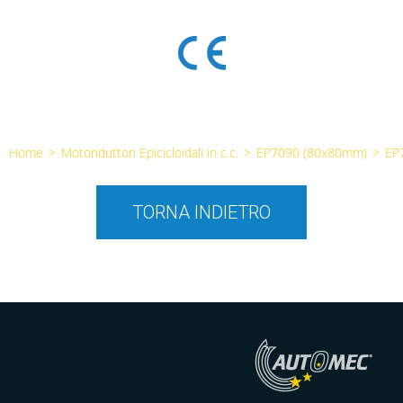
Home
>
Motoriduttori Epicicloidali in c.c.
>
EP7090 (80x80mm)
>
EP
TORNA INDIETRO