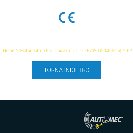
Home
>
Motoriduttori Epicicloidali in c.c.
>
EP7090 (80x80mm)
>
EP
TORNA INDIETRO