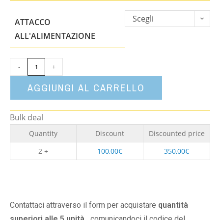
Scegli
ATTACCO
un'opzione
ALL'ALIMENTAZIONE
-
+
AGGIUNGI AL CARRELLO
Bulk deal
Quantity
Discount
Discounted price
2 +
100,00
€
350,00
€
Contattaci attraverso il form per acquistare
quantità
superiori alle 5 unità,
comunicandoci il codice del