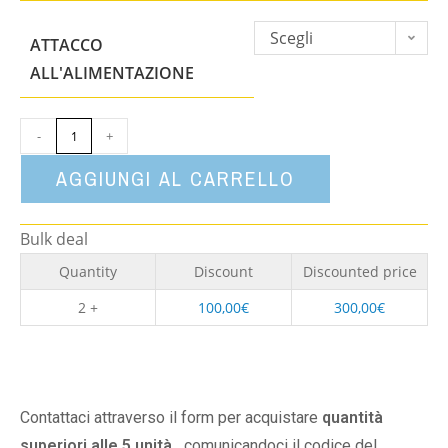
Scegli
ATTACCO
un'opzione
ALL'ALIMENTAZIONE
-
+
AGGIUNGI AL CARRELLO
Bulk deal
Quantity
Discount
Discounted price
2 +
100,00
€
300,00
€
Contattaci attraverso il form per acquistare
quantità
superiori alle 5 unità,
comunicandoci il codice del