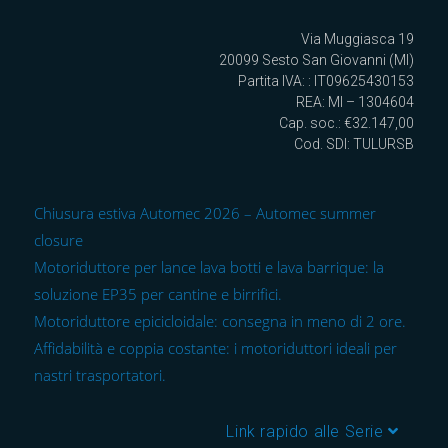
Via Muggiasca 19
20099 Sesto San Giovanni (MI)
Partita IVA: : IT09625430153
REA: MI – 1304604
Cap. soc.: €32.147,00
Cod. SDI: TULURSB
Chiusura estiva Automec 2026 – Automec summer
closure
Motoriduttore per lance lava botti e lava barrique: la
soluzione EP35 per cantine e birrifici.
Motoriduttore epicicloidale: consegna in meno di 2 ore.
Affidabilità e coppia costante: i motoriduttori ideali per
nastri trasportatori.
Link rapido alle Serie