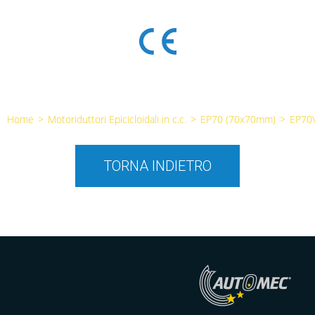
Home
>
Motoriduttori Epicicloidali in c.c.
>
EP70 (70x70mm)
>
EP70
TORNA INDIETRO