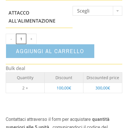
Scegli
ATTACCO
un'opzione
ALL'ALIMENTAZIONE
-
+
AGGIUNGI AL CARRELLO
Bulk deal
Quantity
Discount
Discounted price
2 +
100,00
€
300,00
€
Contattaci attraverso il form per acquistare
quantità
superiori alle 5 unità,
comunicandoci il codice del