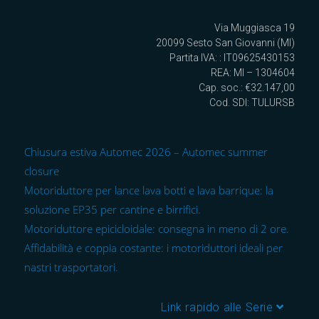
Via Muggiasca 19
20099 Sesto San Giovanni (MI)
Partita IVA: : IT09625430153
REA: MI – 1304604
Cap. soc.: €32.147,00
Cod. SDI: TULURSB
Chiusura estiva Automec 2026 – Automec summer
closure
Motoriduttore per lance lava botti e lava barrique: la
soluzione EP35 per cantine e birrifici.
Motoriduttore epicicloidale: consegna in meno di 2 ore.
Affidabilità e coppia costante: i motoriduttori ideali per
nastri trasportatori.
Link rapido alle Serie