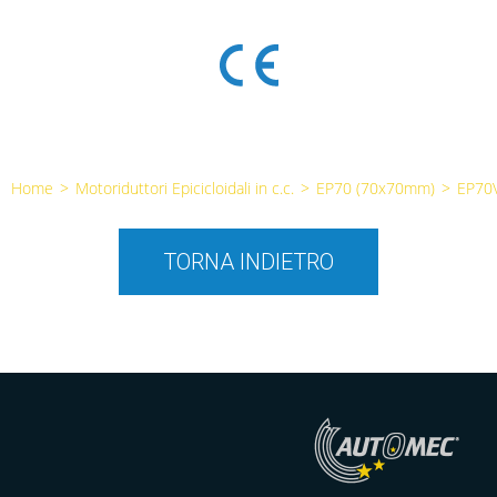
Home
>
Motoriduttori Epicicloidali in c.c.
>
EP70 (70x70mm)
>
EP70
TORNA INDIETRO