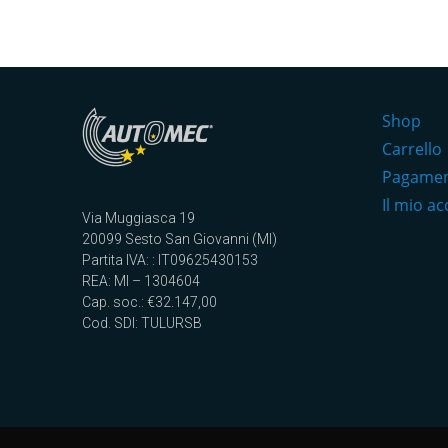
Shop
Carrello
Pagame
Il mio a
Via Muggiasca 19
20099 Sesto San Giovanni (MI)
Partita IVA: : IT09625430153
REA: MI – 1304604
Cap. soc.: €32.147,00
Cod. SDI: TULURSB