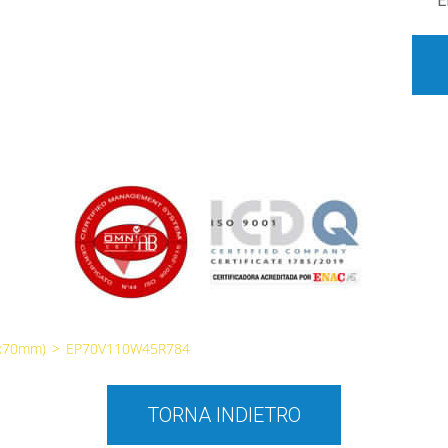
E
0x70mm)
>
EP70V110W45R784
TORNA INDIETRO