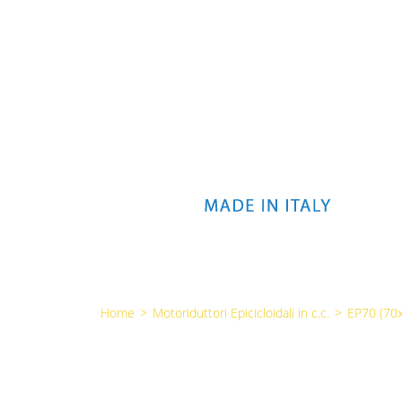
Home
>
Motoriduttori Epicicloidali in c.c.
>
EP70 (7