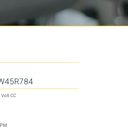
W45R784
 Volt CC
RPM