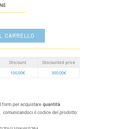
un'opzione
ONE
AL CARRELLO
Discount
Discounted price
100,00
€
300,00
€
il form per acquistare
quantità
,
comunicandoci il codice del prodotto: