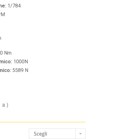
ne:
1/784
PM
m
60 Nm
amico:
1000N
amico:
5589 N
va)
Scegli