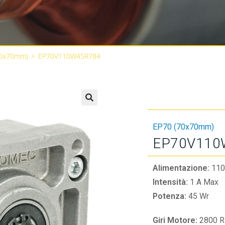
70x70mm)
>
EP70V110W45R784
🔍
EP70 (70x70mm)
EP70V110
Alimentazione:
110
Intensità:
1 A Max
Potenza:
45 Wr
Giri Motore:
2800 