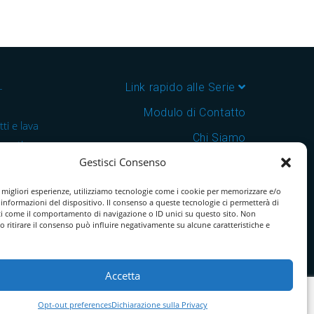
–
Link rapido alle Serie
Modulo di Contatto
ti e lava
Chi Siamo
 cantine e
Gestisci Consenso
Download Catalogo PDF
nsegna in
Cookie Policy
e migliori esperienze, utilizziamo tecnologie come i cookie per memorizzare e/o
 informazioni del dispositivo. Il consenso a queste tecnologie ci permetterà di
ti come il comportamento di navigazione o ID unici su questo sito. Non
o ritirare il consenso può influire negativamente su alcune caratteristiche e
Accetta
Opt-out preferences
Dichiarazione sulla Privacy