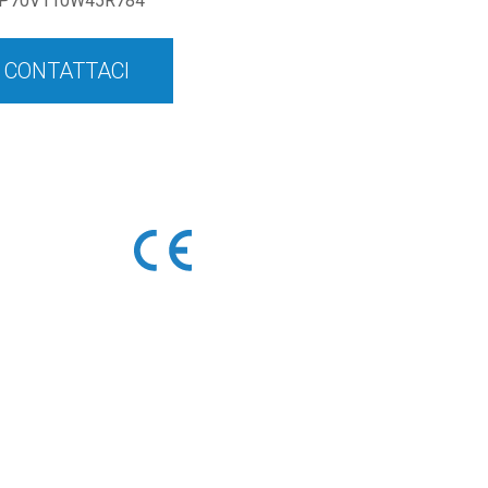
P70V110W45R784
CONTATTACI