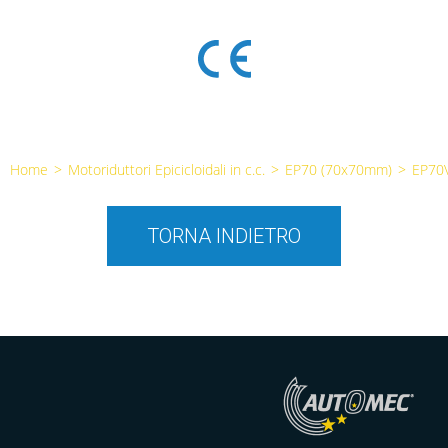
Home
>
Motoriduttori Epicicloidali in c.c.
>
EP70 (70x70mm)
>
EP70
TORNA INDIETRO