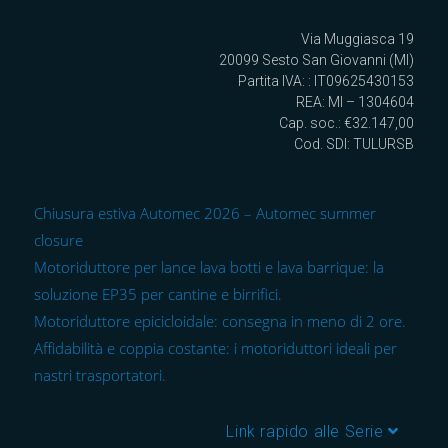
Via Muggiasca 19
20099 Sesto San Giovanni (MI)
Partita IVA: : IT09625430153
REA: MI – 1304604
Cap. soc.: €32.147,00
Cod. SDI: TULURSB
Chiusura estiva Automec 2026 – Automec summer
closure
Motoriduttore per lance lava botti e lava barrique: la
soluzione EP35 per cantine e birrifici.
Motoriduttore epicicloidale: consegna in meno di 2 ore.
Affidabilità e coppia costante: i motoriduttori ideali per
nastri trasportatori.
Link rapido alle Serie