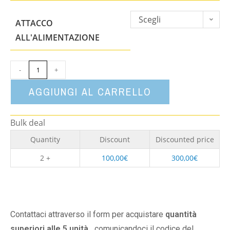
Scegli
ATTACCO
un'opzione
ALL'ALIMENTAZIONE
-
+
AGGIUNGI AL CARRELLO
Bulk deal
Quantity
Discount
Discounted price
2 +
100,00
€
300,00
€
Contattaci attraverso il form per acquistare
quantità
superiori alle 5 unità,
comunicandoci il codice del