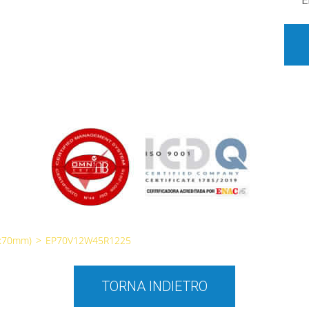
E
0x70mm)
>
EP70V12W45R1225
TORNA INDIETRO