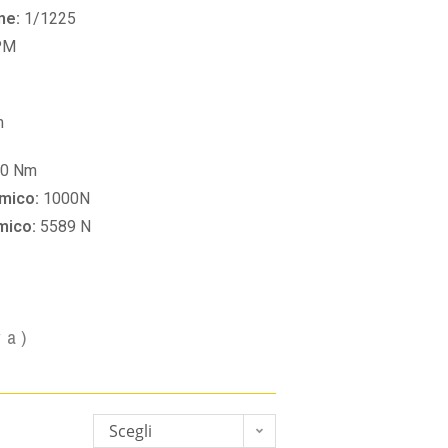
ne:
1/1225
PM
m
60 Nm
amico:
1000N
amico:
5589 N
va)
Scegli