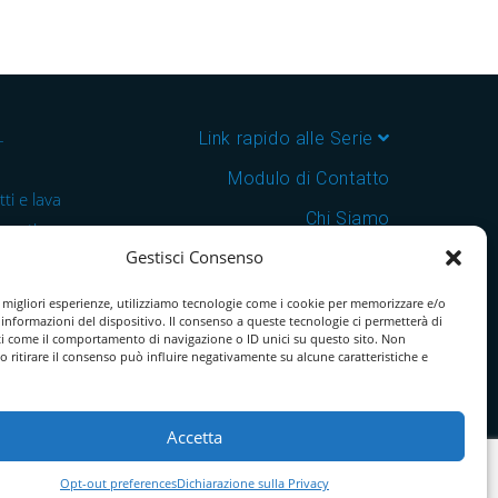
–
Link rapido alle Serie
Modulo di Contatto
ti e lava
Chi Siamo
 cantine e
Gestisci Consenso
Download Catalogo PDF
nsegna in
Cookie Policy
e migliori esperienze, utilizziamo tecnologie come i cookie per memorizzare e/o
 informazioni del dispositivo. Il consenso a queste tecnologie ci permetterà di
ti come il comportamento di navigazione o ID unici su questo sito. Non
o ritirare il consenso può influire negativamente su alcune caratteristiche e
Accetta
Opt-out preferences
Dichiarazione sulla Privacy