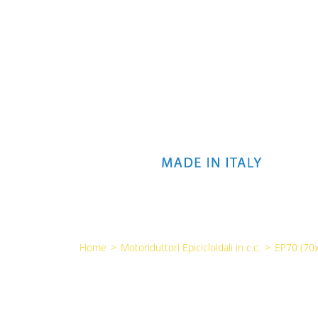
Home
>
Motoriduttori Epicicloidali in c.c.
>
EP70 (7