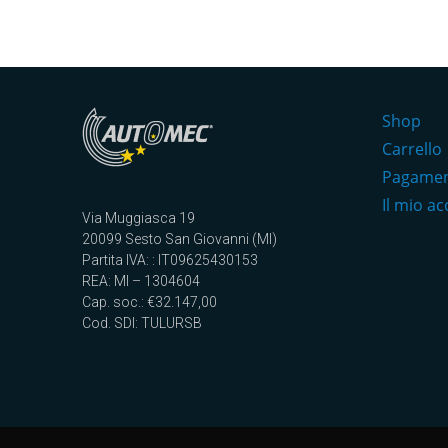
Shop
Carrello
Pagame
Il mio a
Via Muggiasca 19
20099 Sesto San Giovanni (MI)
Partita IVA: : IT09625430153
REA: MI – 1304604
Cap. soc.: €32.147,00
Cod. SDI: TULURSB