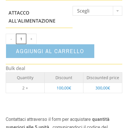
Scegli
ATTACCO
un'opzione
ALL'ALIMENTAZIONE
-
+
AGGIUNGI AL CARRELLO
Bulk deal
Quantity
Discount
Discounted price
2 +
100,00
€
300,00
€
Contattaci attraverso il form per acquistare
quantità
superiori alle 5 unità,
comunicandoci il codice del