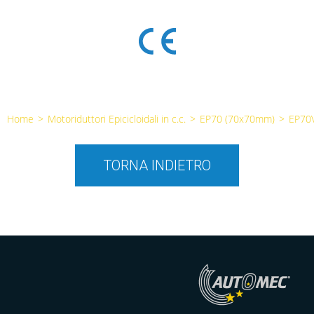
Home
>
Motoriduttori Epicicloidali in c.c.
>
EP70 (70x70mm)
>
EP70
TORNA INDIETRO