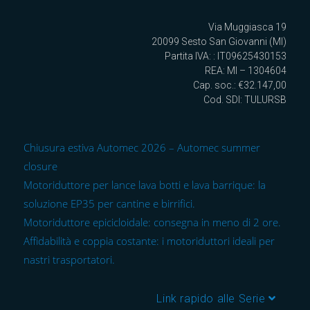
Via Muggiasca 19
20099 Sesto San Giovanni (MI)
Partita IVA: : IT09625430153
REA: MI – 1304604
Cap. soc.: €32.147,00
Cod. SDI: TULURSB
Chiusura estiva Automec 2026 – Automec summer
closure
Motoriduttore per lance lava botti e lava barrique: la
soluzione EP35 per cantine e birrifici.
Motoriduttore epicicloidale: consegna in meno di 2 ore.
Affidabilità e coppia costante: i motoriduttori ideali per
nastri trasportatori.
Link rapido alle Serie