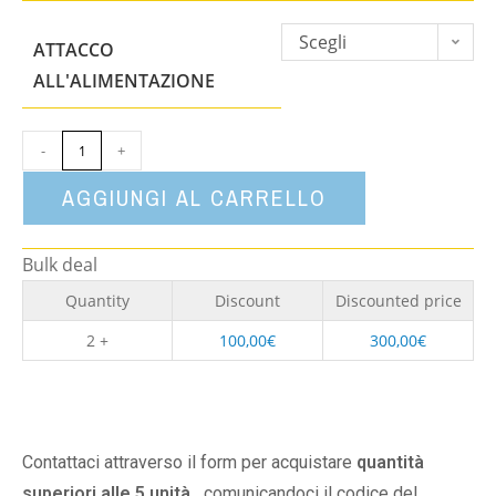
Scegli
ATTACCO
un'opzione
ALL'ALIMENTAZIONE
-
+
AGGIUNGI AL CARRELLO
Bulk deal
Quantity
Discount
Discounted price
2 +
100,00
€
300,00
€
Contattaci attraverso il form per acquistare
quantità
superiori alle 5 unità,
comunicandoci il codice del