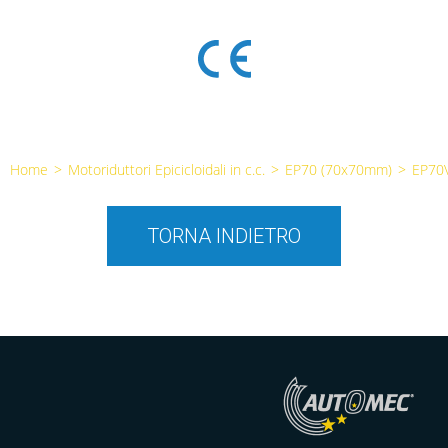
Home
>
Motoriduttori Epicicloidali in c.c.
>
EP70 (70x70mm)
>
EP70
TORNA INDIETRO