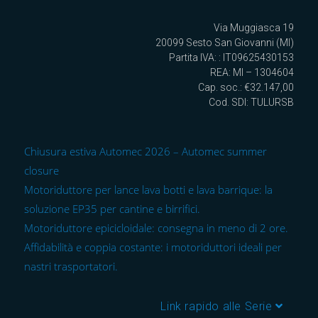
Via Muggiasca 19
20099 Sesto San Giovanni (MI)
Partita IVA: : IT09625430153
REA: MI – 1304604
Cap. soc.: €32.147,00
Cod. SDI: TULURSB
Chiusura estiva Automec 2026 – Automec summer
closure
Motoriduttore per lance lava botti e lava barrique: la
soluzione EP35 per cantine e birrifici.
Motoriduttore epicicloidale: consegna in meno di 2 ore.
Affidabilità e coppia costante: i motoriduttori ideali per
nastri trasportatori.
Link rapido alle Serie