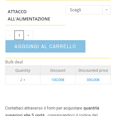
Scegli
ATTACCO
un'opzione
ALL'ALIMENTAZIONE
-
+
AGGIUNGI AL CARRELLO
Bulk deal
Quantity
Discount
Discounted price
2 +
100,00
€
300,00
€
Contattaci attraverso il form per acquistare
quantità
superiori alle 5 unità,
comunicandoci il codice del