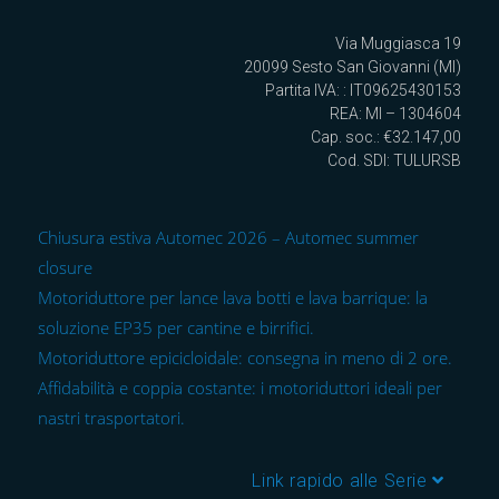
Via Muggiasca 19
20099 Sesto San Giovanni (MI)
Partita IVA: : IT09625430153
REA: MI – 1304604
Cap. soc.: €32.147,00
Cod. SDI: TULURSB
Chiusura estiva Automec 2026 – Automec summer
closure
Motoriduttore per lance lava botti e lava barrique: la
soluzione EP35 per cantine e birrifici.
Motoriduttore epicicloidale: consegna in meno di 2 ore.
Affidabilità e coppia costante: i motoriduttori ideali per
nastri trasportatori.
Link rapido alle Serie