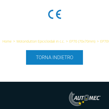
Home
>
Motoriduttori Epicicloidali in c.c.
>
EP70 (70x70mm)
>
EP70
TORNA INDIETRO