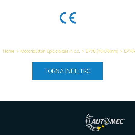
Home
>
Motoriduttori Epicicloidali in c.c.
>
EP70 (70x70mm)
>
EP70
TORNA INDIETRO