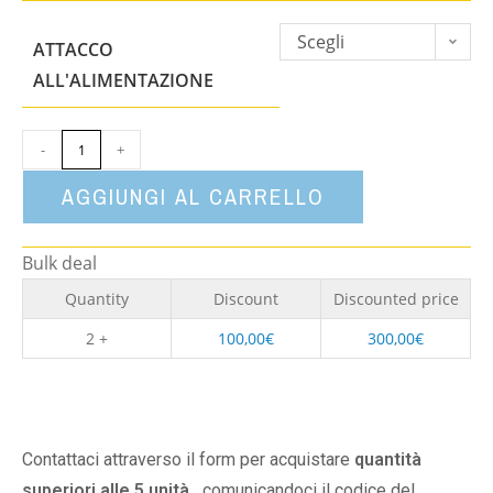
Scegli
ATTACCO
un'opzione
ALL'ALIMENTAZIONE
-
+
AGGIUNGI AL CARRELLO
Bulk deal
Quantity
Discount
Discounted price
2 +
100,00
€
300,00
€
Contattaci attraverso il form per acquistare
quantità
superiori alle 5 unità,
comunicandoci il codice del