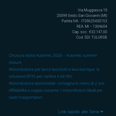
Via Muggiasca 19
20099 Sesto San Giovanni (MI)
Partita IVA: : IT09625430153
REA: MI – 1304604
Cap. soc.: €32.147,00
Cod. SDI: TULURSB
Chiusura estiva Automec 2026 – Automec summer
closure
Motoriduttore per lance lava botti e lava barrique: la
soluzione EP35 per cantine e birrifici.
Motoriduttore epicicloidale: consegna in meno di 2 ore.
Affidabilità e coppia costante: i motoriduttori ideali per
nastri trasportatori.
Link rapido alle Serie