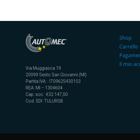
Shop
Carrello
Pagame
Il mio a
Via Muggiasca 19
20099 Sesto San Giovanni (MI)
Partita IVA: : IT09625430153
REA: MI – 1304604
Cap. soc.: €32.147,00
Cod. SDI: TULURSB