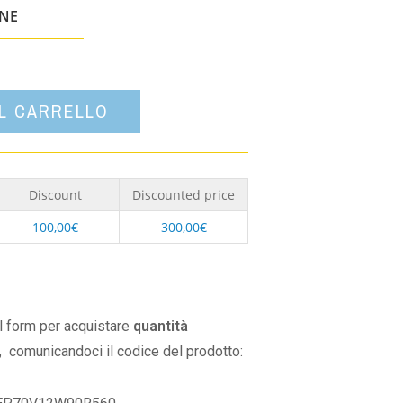
un'opzione
ONE
AL CARRELLO
Discount
Discounted price
100,00
€
300,00
€
il form per acquistare
quantità
,
comunicandoci il codice del prodotto: