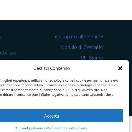
–
Link rapido alle Serie
Modulo di Contatto
ti e lava
Chi Siamo
 cantine e
Gestisci Consenso
Download Catalogo PDF
nsegna in
Cookie Policy
e migliori esperienze, utilizziamo tecnologie come i cookie per memorizzare e/o
 informazioni del dispositivo. Il consenso a queste tecnologie ci permetterà di
ti come il comportamento di navigazione o ID unici su questo sito. Non
o ritirare il consenso può influire negativamente su alcune caratteristiche e
Accetta
Opt-out preferences
Dichiarazione sulla Privacy