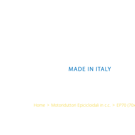
Home
>
Motoriduttori Epicicloidali in c.c.
>
EP70 (7