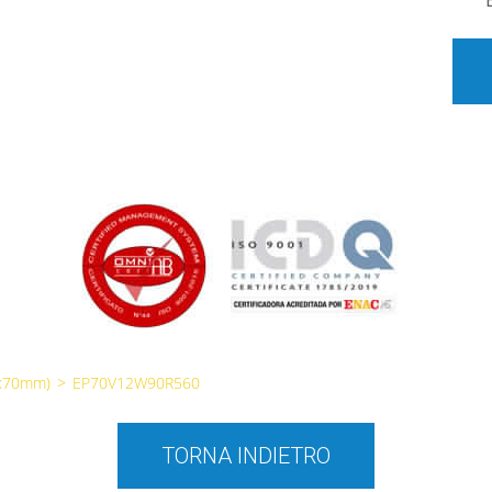
0x70mm)
>
EP70V12W90R560
TORNA INDIETRO