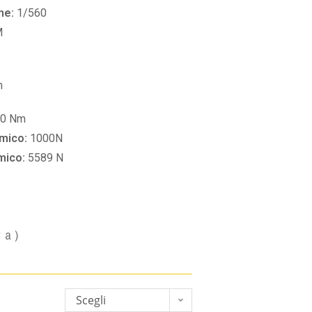
ne:
1/560
M
m
60 Nm
amico:
1000N
amico:
5589 N
va)
Scegli