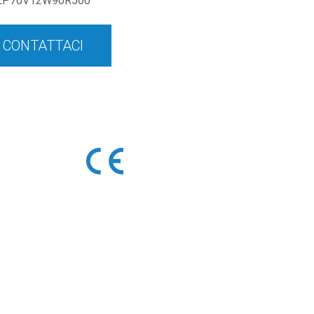
EP70V12W90R560
CONTATTACI