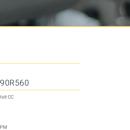
90R560
Volt CC
RPM