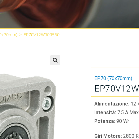
70x70mm)
>
EP70V12W90R560
🔍
EP70 (70x70mm)
EP70V12W
Alimentazione:
12 
Intensità:
7.5 A Max
Potenza:
90 Wr
Giri Motore:
2800 