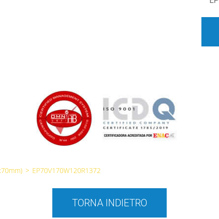
EP
0x70mm)
>
EP70V170W120R1372
TORNA INDIETRO