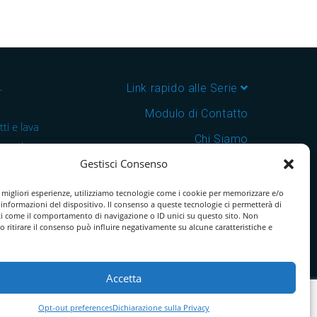
–
Link rapido alle Serie
Modulo di Contatto
ti e lava
Chi Siamo
 cantine e
Gestisci Consenso
Download Catalogo PDF
nsegna in
Cookie Policy
e migliori esperienze, utilizziamo tecnologie come i cookie per memorizzare e/o
 informazioni del dispositivo. Il consenso a queste tecnologie ci permetterà di
ti come il comportamento di navigazione o ID unici su questo sito. Non
o ritirare il consenso può influire negativamente su alcune caratteristiche e
Accetta
Opt-out preferences
Dichiarazione sulla Privacy