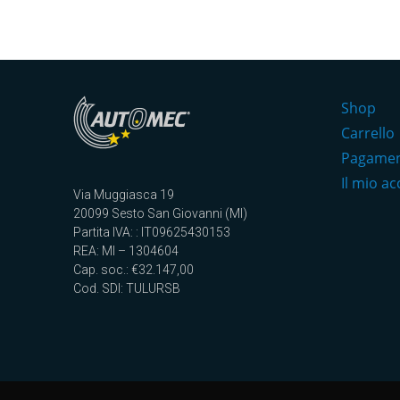
Shop
Carrello
Pagame
Il mio a
Via Muggiasca 19
20099 Sesto San Giovanni (MI)
Partita IVA: : IT09625430153
REA: MI – 1304604
Cap. soc.: €32.147,00
Cod. SDI: TULURSB