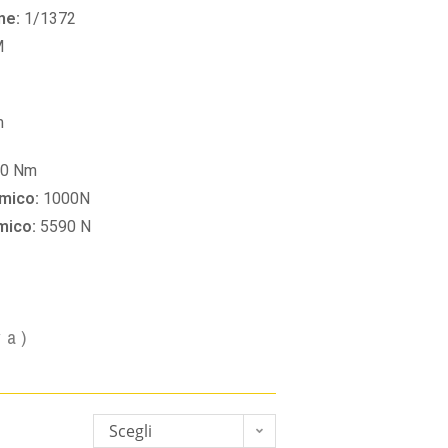
ne:
1/1372
M
m
60 Nm
amico:
1000N
amico:
5590 N
va)
Scegli