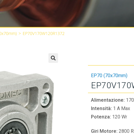
70x70mm)
>
EP70V170W120R1372
🔍
EP70 (70x70mm)
EP70V170
Alimentazione:
170
Intensità:
1 A Max
Potenza:
120 Wr
Giri Motore:
2800 