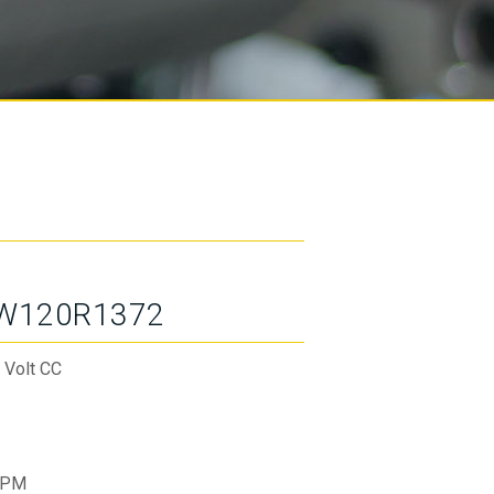
W120R1372
 Volt CC
RPM