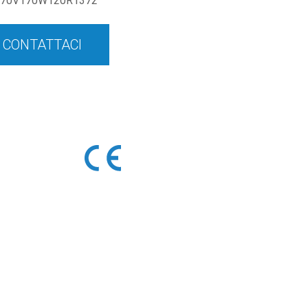
70V170W120R1372
CONTATTACI