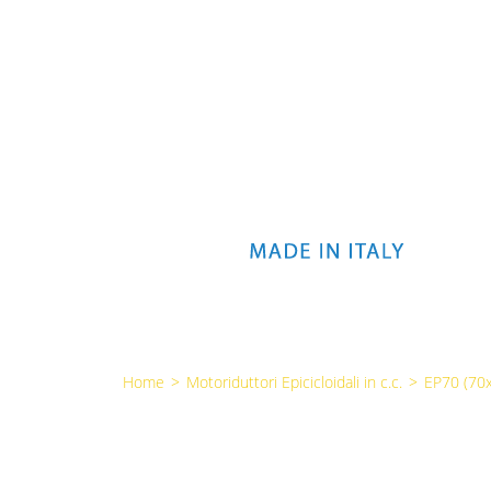
Home
>
Motoriduttori Epicicloidali in c.c.
>
EP70 (7