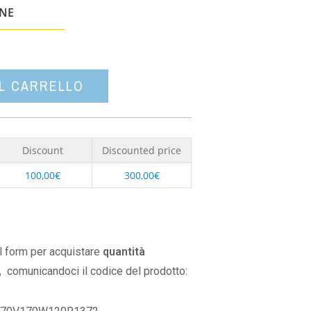
un'opzione
ONE
AL CARRELLO
Discount
Discounted price
100,00
€
300,00
€
il form per acquistare
quantità
,
comunicandoci il codice del prodotto: