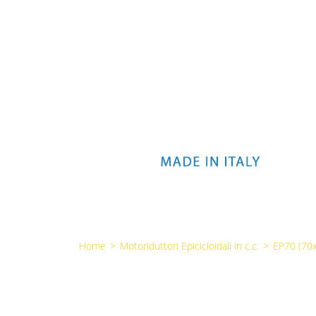
Home
>
Motoriduttori Epicicloidali in c.c.
>
EP70 (7