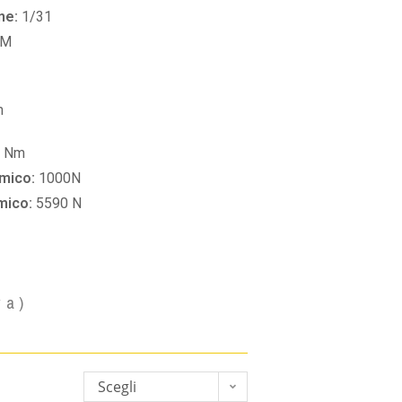
ne:
1/31
PM
m
9 Nm
amico:
1000N
amico:
5590 N
va)
Scegli