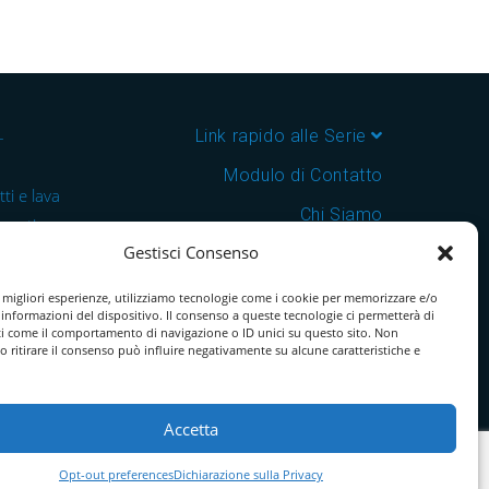
–
Link rapido alle Serie
Modulo di Contatto
ti e lava
Chi Siamo
 cantine e
Gestisci Consenso
Download Catalogo PDF
nsegna in
Cookie Policy
e migliori esperienze, utilizziamo tecnologie come i cookie per memorizzare e/o
 informazioni del dispositivo. Il consenso a queste tecnologie ci permetterà di
ti come il comportamento di navigazione o ID unici su questo sito. Non
o ritirare il consenso può influire negativamente su alcune caratteristiche e
Accetta
Opt-out preferences
Dichiarazione sulla Privacy