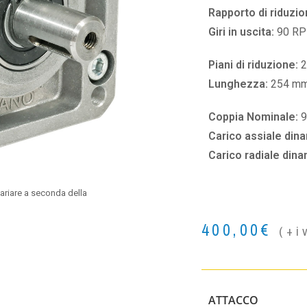
Rapporto di riduzio
Giri in uscita:
90 R
Piani di riduzione:
2
Lunghezza:
254 m
Coppia Nominale:
Carico assiale din
Carico radiale din
ariare a seconda della
400,00
€
(+i
ATTACCO