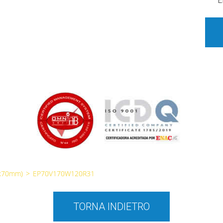
E
0x70mm)
>
EP70V170W120R31
TORNA INDIETRO