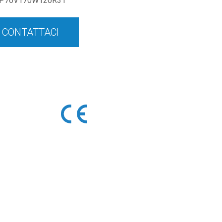
P70V170W120R31
CONTATTACI