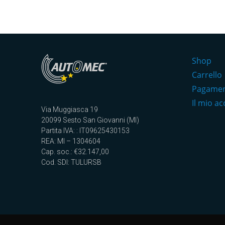
Shop
Carrello
Pagame
Il mio a
Via Muggiasca 19
20099 Sesto San Giovanni (MI)
Partita IVA: : IT09625430153
REA: MI – 1304604
Cap. soc.: €32.147,00
Cod. SDI: TULURSB