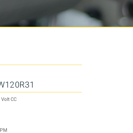
W120R31
 Volt CC
RPM