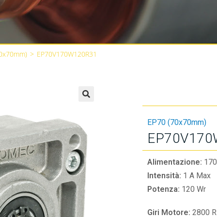
70x70mm)
>
EP70V170W120R31
🔍
EP70 (70x70mm)
EP70V170
Alimentazione:
170
Intensità:
1 A Max
Potenza:
120 Wr
Giri Motore:
2800 