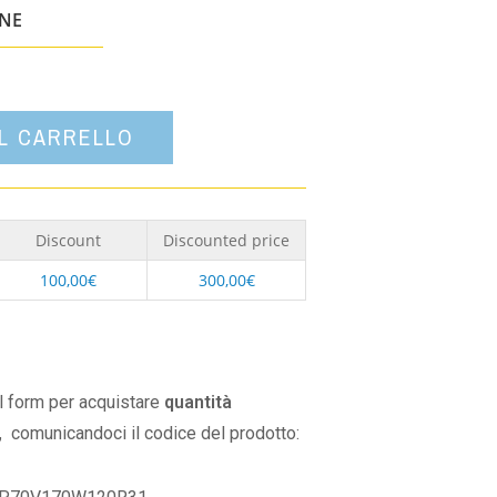
un'opzione
ONE
AL CARRELLO
Discount
Discounted price
100,00
€
300,00
€
il form per acquistare
quantità
,
comunicandoci il codice del prodotto: