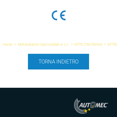
Home
>
Motoriduttori Epicicloidali in c.c.
>
EP70 (70x70mm)
>
EP70
TORNA INDIETRO