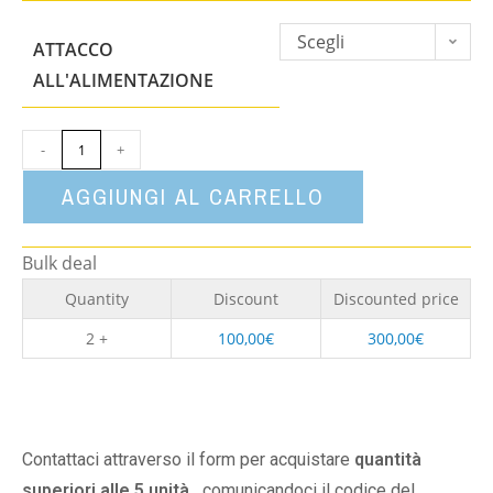
Scegli
ATTACCO
un'opzione
ALL'ALIMENTAZIONE
-
+
AGGIUNGI AL CARRELLO
Bulk deal
Quantity
Discount
Discounted price
2 +
100,00
€
300,00
€
Contattaci attraverso il form per acquistare
quantità
superiori alle 5 unità,
comunicandoci il codice del