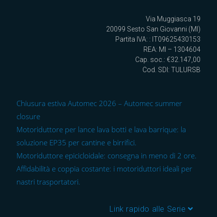
Via Muggiasca 19
20099 Sesto San Giovanni (MI)
Partita IVA: : IT09625430153
REA: MI – 1304604
Cap. soc.: €32.147,00
Cod. SDI: TULURSB
Chiusura estiva Automec 2026 – Automec summer
closure
Motoriduttore per lance lava botti e lava barrique: la
soluzione EP35 per cantine e birrifici.
Motoriduttore epicicloidale: consegna in meno di 2 ore.
Affidabilità e coppia costante: i motoriduttori ideali per
nastri trasportatori.
Link rapido alle Serie