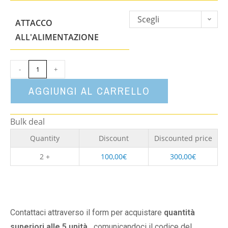
Scegli
ATTACCO
un'opzione
ALL'ALIMENTAZIONE
-
+
AGGIUNGI AL CARRELLO
Bulk deal
Quantity
Discount
Discounted price
2 +
100,00
€
300,00
€
Contattaci attraverso il form per acquistare
quantità
superiori alle 5 unità,
comunicandoci il codice del