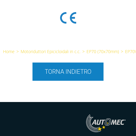
Home
>
Motoriduttori Epicicloidali in c.c.
>
EP70 (70x70mm)
>
EP70
TORNA INDIETRO