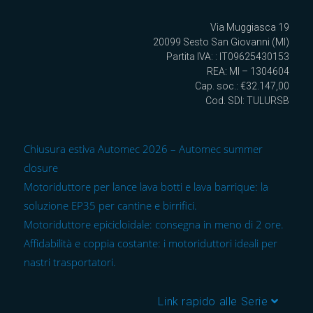
Via Muggiasca 19
20099 Sesto San Giovanni (MI)
Partita IVA: : IT09625430153
REA: MI – 1304604
Cap. soc.: €32.147,00
Cod. SDI: TULURSB
Chiusura estiva Automec 2026 – Automec summer
closure
Motoriduttore per lance lava botti e lava barrique: la
soluzione EP35 per cantine e birrifici.
Motoriduttore epicicloidale: consegna in meno di 2 ore.
Affidabilità e coppia costante: i motoriduttori ideali per
nastri trasportatori.
Link rapido alle Serie