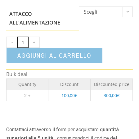
Scegli
ATTACCO
un'opzione
ALL'ALIMENTAZIONE
-
+
AGGIUNGI AL CARRELLO
Bulk deal
Quantity
Discount
Discounted price
2 +
100,00
€
300,00
€
Contattaci attraverso il form per acquistare
quantità
superiori alle 5 unità,
comunicandoci il codice del