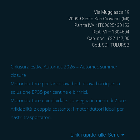
Via Muggiasca 19
20099 Sesto San Giovanni (MI)
Partita IVA: : IT09625430153
REA: MI – 1304604
Cap. soc.: €32.147,00
Cod. SDI: TULURSB
Chiusura estiva Automec 2026 – Automec summer
closure
Motoriduttore per lance lava botti e lava barrique: la
soluzione EP35 per cantine e birrifici.
Motoriduttore epicicloidale: consegna in meno di 2 ore.
Affidabilità e coppia costante: i motoriduttori ideali per
nastri trasportatori.
Link rapido alle Serie