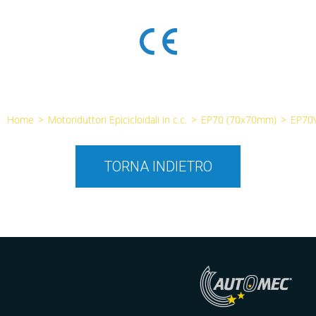
Home
>
Motoriduttori Epicicloidali in c.c.
>
EP70 (70x70mm)
>
EP70
TORNA INDIETRO