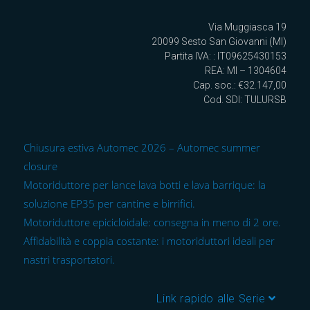
Via Muggiasca 19
20099 Sesto San Giovanni (MI)
Partita IVA: : IT09625430153
REA: MI – 1304604
Cap. soc.: €32.147,00
Cod. SDI: TULURSB
Chiusura estiva Automec 2026 – Automec summer
closure
Motoriduttore per lance lava botti e lava barrique: la
soluzione EP35 per cantine e birrifici.
Motoriduttore epicicloidale: consegna in meno di 2 ore.
Affidabilità e coppia costante: i motoriduttori ideali per
nastri trasportatori.
Link rapido alle Serie