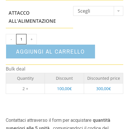
Scegli
ATTACCO
un'opzione
ALL'ALIMENTAZIONE
-
+
AGGIUNGI AL CARRELLO
Bulk deal
Quantity
Discount
Discounted price
2 +
100,00
€
300,00
€
Contattaci attraverso il form per acquistare
quantità
superiori alle 5 unità,
comunicandoci il codice del