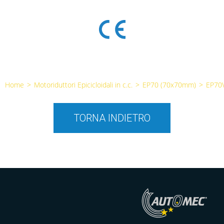
Home
>
Motoriduttori Epicicloidali in c.c.
>
EP70 (70x70mm)
>
EP70
TORNA INDIETRO