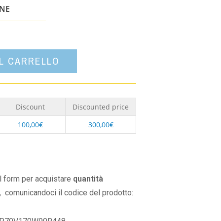
un'opzione
ONE
AL CARRELLO
Discount
Discounted price
100,00
€
300,00
€
il form per acquistare
quantità
,
comunicandoci il codice del prodotto: