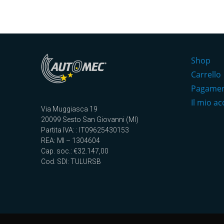
Shop
Carrello
Pagame
Il mio a
Via Muggiasca 19
20099 Sesto San Giovanni (MI)
Partita IVA: : IT09625430153
REA: MI – 1304604
Cap. soc.: €32.147,00
Cod. SDI: TULURSB