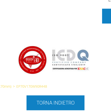
E
0x70mm)
>
EP70V170W90R448
TORNA INDIETRO