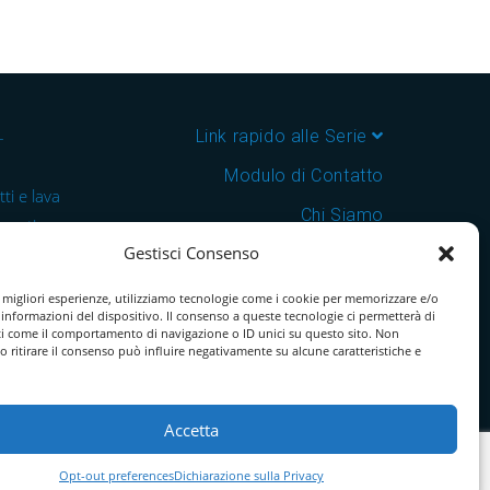
–
Link rapido alle Serie
Modulo di Contatto
ti e lava
Chi Siamo
 cantine e
Gestisci Consenso
Download Catalogo PDF
nsegna in
Cookie Policy
e migliori esperienze, utilizziamo tecnologie come i cookie per memorizzare e/o
 informazioni del dispositivo. Il consenso a queste tecnologie ci permetterà di
ti come il comportamento di navigazione o ID unici su questo sito. Non
o ritirare il consenso può influire negativamente su alcune caratteristiche e
Accetta
Opt-out preferences
Dichiarazione sulla Privacy