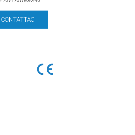
P70V170W90R448
CONTATTACI