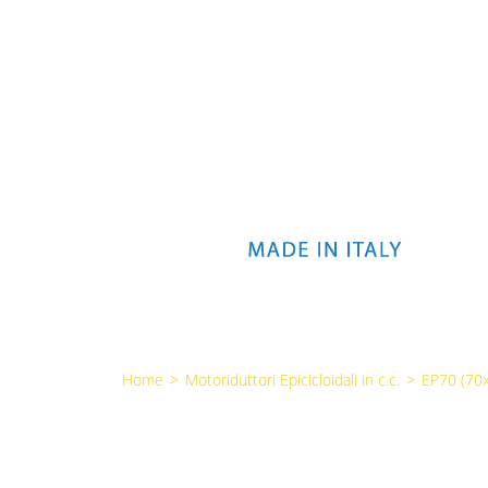
Home
>
Motoriduttori Epicicloidali in c.c.
>
EP70 (7