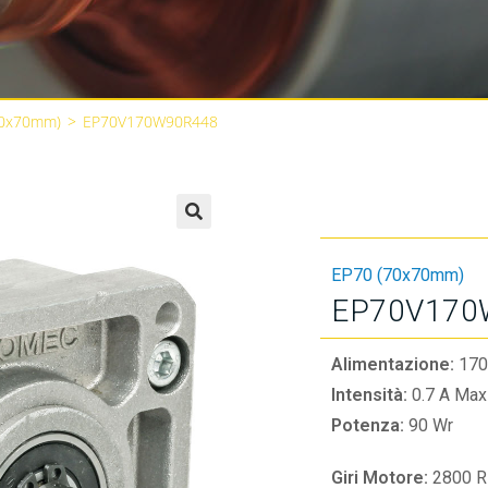
70x70mm)
>
EP70V170W90R448
🔍
EP70 (70x70mm)
EP70V170
Alimentazione:
170
Intensità:
0.7 A Max
Potenza:
90 Wr
Giri Motore:
2800 