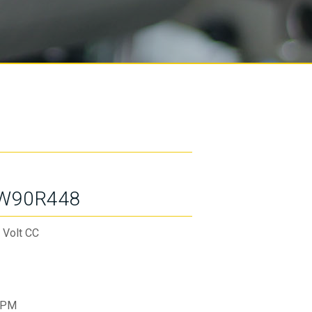
W90R448
 Volt CC
RPM