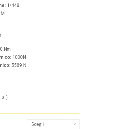
ne:
1/448
PM
m
60 Nm
amico:
1000N
amico:
5589 N
va)
Scegli