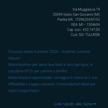
Via Muggiasca 19
20099 Sesto San Giovanni (MI)
Partita IVA: : IT09625430153
REA: MI – 1304604
Cap. soc.: €32.147,00
Cod. SDI: TULURSB
Chiusura estiva Automec 2026 – Automec summer
closure
Motoriduttore per lance lava botti e lava barrique: la
soluzione EP35 per cantine e birrifici.
Motoriduttore epicicloidale: consegna in meno di 2 ore.
Affidabilità e coppia costante: i motoriduttori ideali per
nastri trasportatori.
Link rapido alle Serie