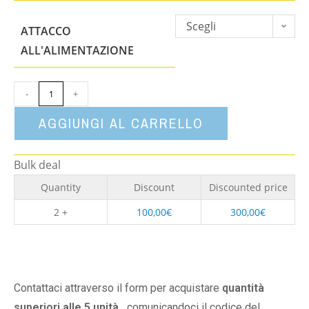
Scegli
ATTACCO
un'opzione
ALL'ALIMENTAZIONE
-
+
AGGIUNGI AL CARRELLO
Bulk deal
Quantity
Discount
Discounted price
2 +
100,00
€
300,00
€
Contattaci attraverso il form per acquistare
quantità
superiori alle 5 unità,
comunicandoci il codice del