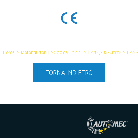
Home
>
Motoriduttori Epicicloidali in c.c.
>
EP70 (70x70mm)
>
EP70
TORNA INDIETRO