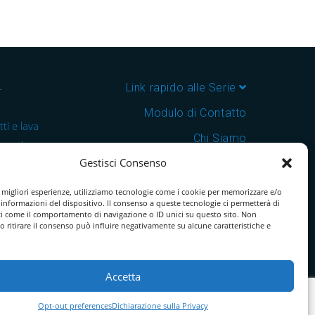
–
Link rapido alle Serie
Modulo di Contatto
ti e lava
Chi Siamo
 cantine e
Gestisci Consenso
Download Catalogo PDF
nsegna in
Cookie Policy
e migliori esperienze, utilizziamo tecnologie come i cookie per memorizzare e/o
 informazioni del dispositivo. Il consenso a queste tecnologie ci permetterà di
ti come il comportamento di navigazione o ID unici su questo sito. Non
o ritirare il consenso può influire negativamente su alcune caratteristiche e
Accetta
Opt-out preferences
Dichiarazione sulla Privacy