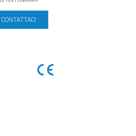
EP70V170W90R9
CONTATTACI