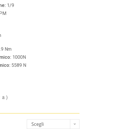
ne:
1/9
RPM
m
.9 Nm
amico:
1000N
amico:
5589 N
va)
Scegli