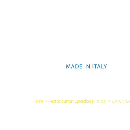
Home
>
Motoriduttori Epicicloidali in c.c.
>
EP70 (7