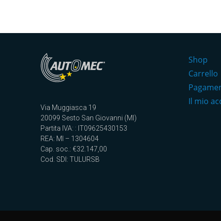
Shop
Carrello
Pagame
Il mio a
Via Muggiasca 19
20099 Sesto San Giovanni (MI)
Partita IVA: : IT09625430153
REA: MI – 1304604
Cap. soc.: €32.147,00
Cod. SDI: TULURSB