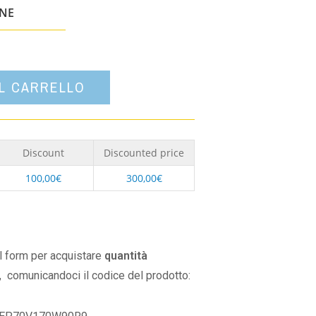
un'opzione
ONE
AL CARRELLO
Discount
Discounted price
100,00
€
300,00
€
il form per acquistare
quantità
,
comunicandoci il codice del prodotto: