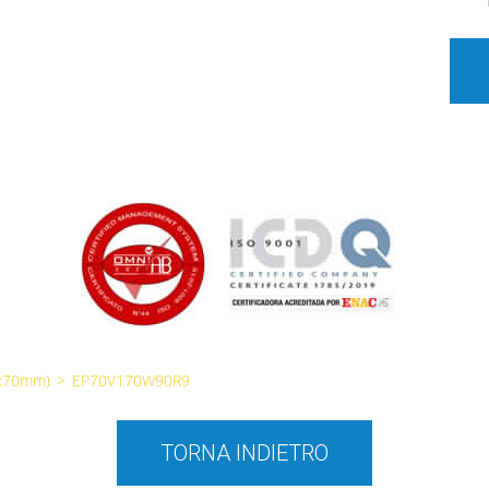
0x70mm)
>
EP70V170W90R9
TORNA INDIETRO