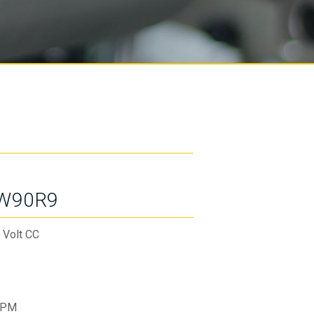
W90R9
 Volt CC
RPM