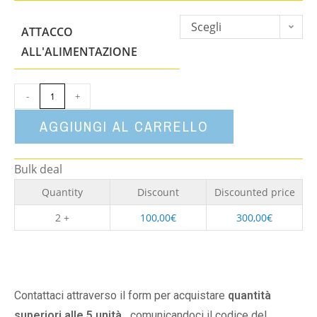
Scegli
ATTACCO
un'opzione
ALL'ALIMENTAZIONE
-
+
AGGIUNGI AL CARRELLO
Bulk deal
Quantity
Discount
Discounted price
2 +
100,00
€
300,00
€
Contattaci attraverso il form per acquistare
quantità
superiori alle 5 unità,
comunicandoci il codice del