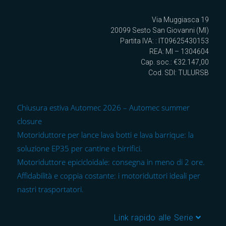
Via Muggiasca 19
20099 Sesto San Giovanni (MI)
Partita IVA: : IT09625430153
REA: MI – 1304604
Cap. soc.: €32.147,00
Cod. SDI: TULURSB
Chiusura estiva Automec 2026 – Automec summer
closure
Motoriduttore per lance lava botti e lava barrique: la
soluzione EP35 per cantine e birrifici.
Motoriduttore epicicloidale: consegna in meno di 2 ore.
Affidabilità e coppia costante: i motoriduttori ideali per
nastri trasportatori.
Link rapido alle Serie