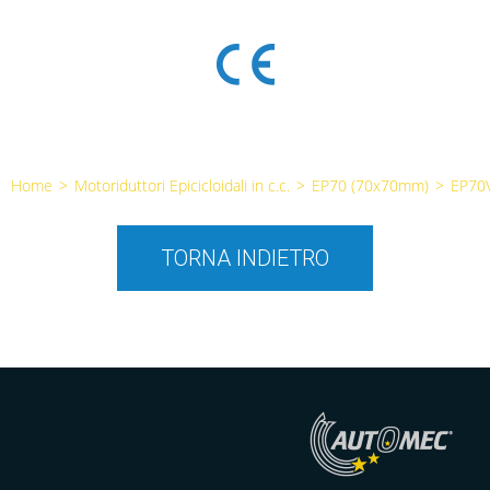
Home
>
Motoriduttori Epicicloidali in c.c.
>
EP70 (70x70mm)
>
EP70
TORNA INDIETRO