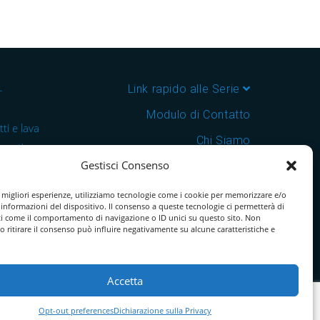
–
Link rapido alle Serie
Modulo di Contatto
ti e lava
Chi Siamo
 cantine e
Gestisci Consenso
Download Catalogo PDF
nsegna in
Cookie Policy
e migliori esperienze, utilizziamo tecnologie come i cookie per memorizzare e/o
 informazioni del dispositivo. Il consenso a queste tecnologie ci permetterà di
ti come il comportamento di navigazione o ID unici su questo sito. Non
o ritirare il consenso può influire negativamente su alcune caratteristiche e
Accetta
Opt-out preferences
Dichiarazione sulla Privacy