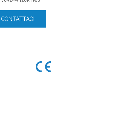
P70V24W120R1985
CONTATTACI