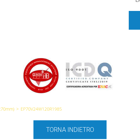
E
0x70mm)
>
EP70V24W120R1985
TORNA INDIETRO