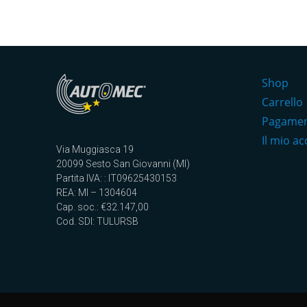
Shop
Carrello
Pagame
Il mio a
Via Muggiasca 19
20099 Sesto San Giovanni (MI)
Partita IVA: : IT09625430153
REA: MI – 1304604
Cap. soc.: €32.147,00
Cod. SDI: TULURSB