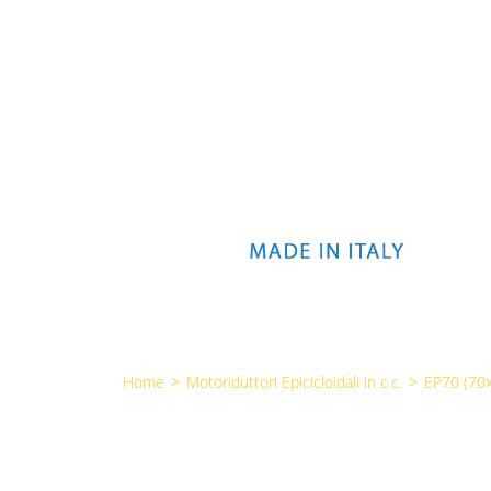
Home
>
Motoriduttori Epicicloidali in c.c.
>
EP70 (7