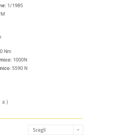
ne:
1/1985
PM
m
60 Nm
amico:
1000N
amico:
5590 N
va)
Scegli