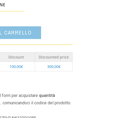
un'opzione
ONE
AL CARRELLO
Discount
Discounted price
100,00
€
300,00
€
il form per acquistare
quantità
,
comunicandoci il codice del prodotto: