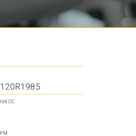
120R1985
Volt CC
RPM