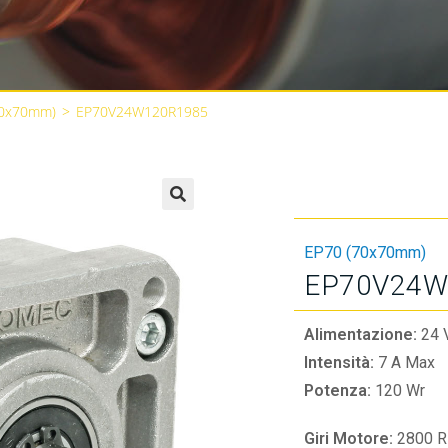
70x70mm)
>
EP70V24W120R1985
🔍
EP70 (70x70mm)
EP70V24W
Alimentazione:
24 
Intensità:
7 A Max
Potenza:
120 Wr
Giri Motore:
2800 