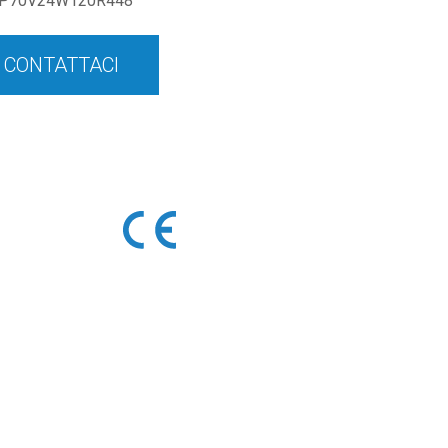
P70V24W120R448
CONTATTACI