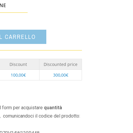
un'opzione
ONE
AL CARRELLO
Discount
Discounted price
100,00
€
300,00
€
il form per acquistare
quantità
,
comunicandoci il codice del prodotto: