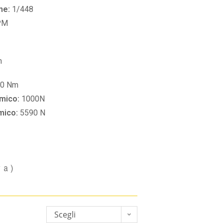
ne:
1/448
PM
m
60 Nm
amico:
1000N
amico:
5590 N
va)
Scegli