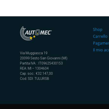
Shop
Carrello
Pagame
Il mio a
Via Muggiasca 19
20099 Sesto San Giovanni (MI)
Partita IVA: : IT09625430153
REA: MI – 1304604
Cap. soc.: €32.147,00
Cod. SDI: TULURSB