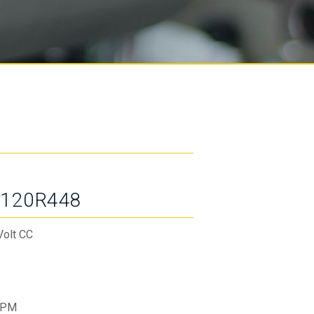
120R448
Volt CC
RPM