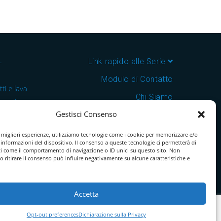
–
Link rapido alle Serie
Modulo di Contatto
ti e lava
Chi Siamo
 cantine e
Gestisci Consenso
Download Catalogo PDF
nsegna in
Cookie Policy
e migliori esperienze, utilizziamo tecnologie come i cookie per memorizzare e/o
 informazioni del dispositivo. Il consenso a queste tecnologie ci permetterà di
ti come il comportamento di navigazione o ID unici su questo sito. Non
o ritirare il consenso può influire negativamente su alcune caratteristiche e
Accetta
Opt-out preferences
Dichiarazione sulla Privacy