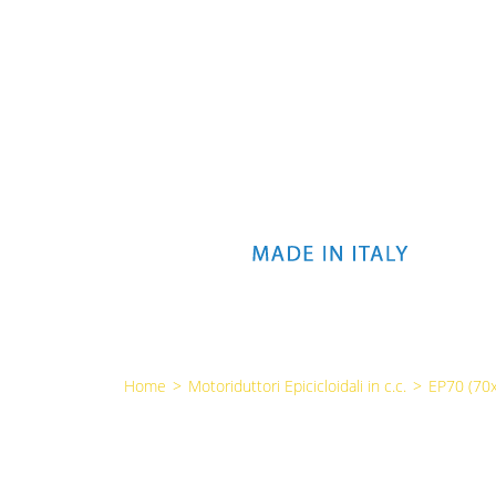
Home
>
Motoriduttori Epicicloidali in c.c.
>
EP70 (7