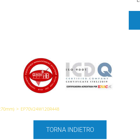
E
0x70mm)
>
EP70V24W120R448
TORNA INDIETRO