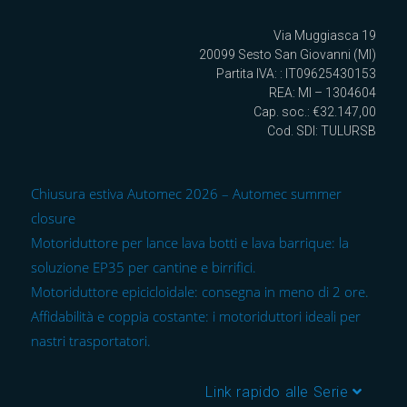
Via Muggiasca 19
20099 Sesto San Giovanni (MI)
Partita IVA: : IT09625430153
REA: MI – 1304604
Cap. soc.: €32.147,00
Cod. SDI: TULURSB
Chiusura estiva Automec 2026 – Automec summer
closure
Motoriduttore per lance lava botti e lava barrique: la
soluzione EP35 per cantine e birrifici.
Motoriduttore epicicloidale: consegna in meno di 2 ore.
Affidabilità e coppia costante: i motoriduttori ideali per
nastri trasportatori.
Link rapido alle Serie