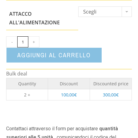
Scegli
ATTACCO
un'opzione
ALL'ALIMENTAZIONE
-
+
AGGIUNGI AL CARRELLO
Bulk deal
Quantity
Discount
Discounted price
2 +
100,00
€
300,00
€
Contattaci attraverso il form per acquistare
quantità
superiori alle 5 unità,
comunicandoci il codice del