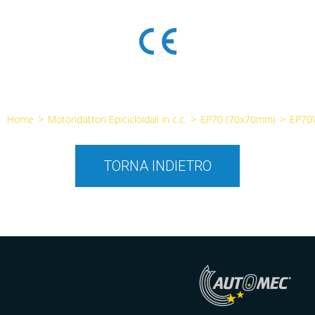
Home
>
Motoriduttori Epicicloidali in c.c.
>
EP70 (70x70mm)
>
EP70
TORNA INDIETRO