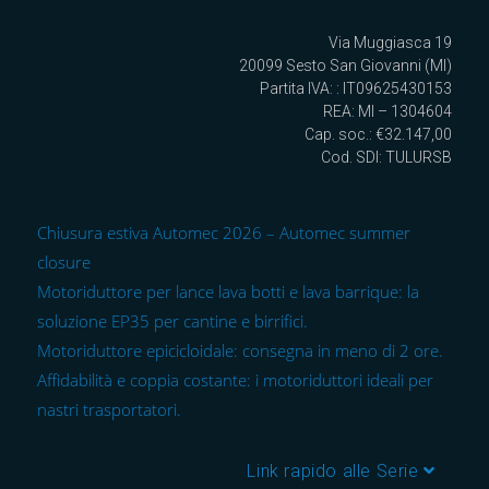
Via Muggiasca 19
20099 Sesto San Giovanni (MI)
Partita IVA: : IT09625430153
REA: MI – 1304604
Cap. soc.: €32.147,00
Cod. SDI: TULURSB
Chiusura estiva Automec 2026 – Automec summer
closure
Motoriduttore per lance lava botti e lava barrique: la
soluzione EP35 per cantine e birrifici.
Motoriduttore epicicloidale: consegna in meno di 2 ore.
Affidabilità e coppia costante: i motoriduttori ideali per
nastri trasportatori.
Link rapido alle Serie