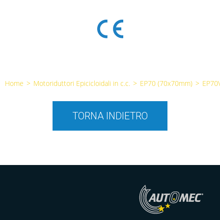
Home
>
Motoriduttori Epicicloidali in c.c.
>
EP70 (70x70mm)
>
EP70
TORNA INDIETRO