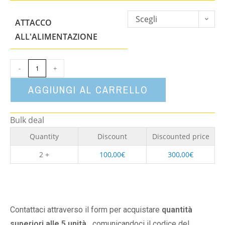
Scegli
ATTACCO
un'opzione
ALL'ALIMENTAZIONE
-
+
AGGIUNGI AL CARRELLO
Bulk deal
Quantity
Discount
Discounted price
2 +
100,00
€
300,00
€
Contattaci attraverso il form per acquistare
quantità
superiori alle 5 unità,
comunicandoci il codice del