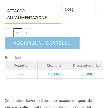
Scegli
ATTACCO
un'opzione
ALL'ALIMENTAZIONE
-
+
AGGIUNGI AL CARRELLO
Bulk deal
Quantity
Discount
Discounted price
2 +
100,00
€
300,00
€
Contattaci attraverso il form per acquistare
quantità
superiori alle 5 unità,
comunicandoci il codice del