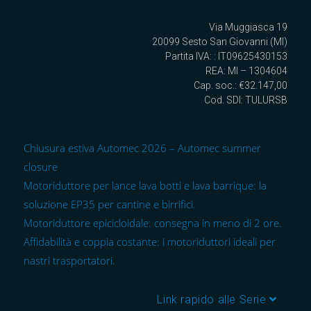
Via Muggiasca 19
20099 Sesto San Giovanni (MI)
Partita IVA: : IT09625430153
REA: MI – 1304604
Cap. soc.: €32.147,00
Cod. SDI: TULURSB
Chiusura estiva Automec 2026 – Automec summer
closure
Motoriduttore per lance lava botti e lava barrique: la
soluzione EP35 per cantine e birrifici.
Motoriduttore epicicloidale: consegna in meno di 2 ore.
Affidabilità e coppia costante: i motoriduttori ideali per
nastri trasportatori.
Link rapido alle Serie