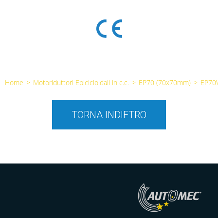
Home
>
Motoriduttori Epicicloidali in c.c.
>
EP70 (70x70mm)
>
EP70
TORNA INDIETRO