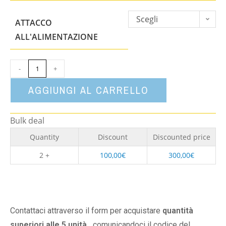
Scegli
ATTACCO
un'opzione
ALL'ALIMENTAZIONE
-
+
AGGIUNGI AL CARRELLO
Bulk deal
Quantity
Discount
Discounted price
2 +
100,00
€
300,00
€
Contattaci attraverso il form per acquistare
quantità
superiori alle 5 unità,
comunicandoci il codice del