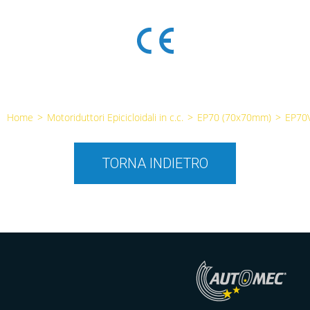
Home
>
Motoriduttori Epicicloidali in c.c.
>
EP70 (70x70mm)
>
EP70
TORNA INDIETRO