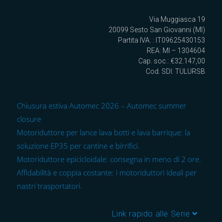
Via Muggiasca 19
20099 Sesto San Giovanni (MI)
Partita IVA: : IT09625430153
REA: MI – 1304604
Cap. soc.: €32.147,00
Cod. SDI: TULURSB
Chiusura estiva Automec 2026 – Automec summer
closure
Motoriduttore per lance lava botti e lava barrique: la
soluzione EP35 per cantine e birrifici.
Motoriduttore epicicloidale: consegna in meno di 2 ore.
Affidabilità e coppia costante: i motoriduttori ideali per
nastri trasportatori.
Link rapido alle Serie