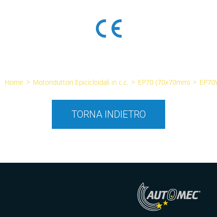
Home
>
Motoriduttori Epicicloidali in c.c.
>
EP70 (70x70mm)
>
EP70
TORNA INDIETRO