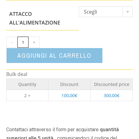
Scegli
ATTACCO
un'opzione
ALL'ALIMENTAZIONE
-
+
AGGIUNGI AL CARRELLO
Bulk deal
Quantity
Discount
Discounted price
2 +
100,00
€
300,00
€
Contattaci attraverso il form per acquistare
quantità
superiori alle 5 unità,
comunicandoci il codice del