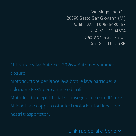
Via Muggiasca 19
20099 Sesto San Giovanni (MI)
Partita IVA: : IT09625430153
REA: MI – 1304604
Cap. soc.: €32.147,00
Cod. SDI: TULURSB
Chiusura estiva Automec 2026 – Automec summer
closure
Motoriduttore per lance lava botti e lava barrique: la
soluzione EP35 per cantine e birrifici.
Motoriduttore epicicloidale: consegna in meno di 2 ore.
Affidabilità e coppia costante: i motoriduttori ideali per
nastri trasportatori.
Link rapido alle Serie