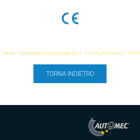
Home
>
Motoriduttori Epicicloidali in c.c.
>
EP70 (70x70mm)
>
EP70
TORNA INDIETRO