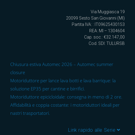
Via Muggiasca 19
20099 Sesto San Giovanni (MI)
Partita IVA: : IT09625430153
REA: MI – 1304604
Cap. soc.: €32.147,00
Cod. SDI: TULURSB
Chiusura estiva Automec 2026 – Automec summer
closure
Motoriduttore per lance lava botti e lava barrique: la
soluzione EP35 per cantine e birrifici.
Motoriduttore epicicloidale: consegna in meno di 2 ore.
Affidabilità e coppia costante: i motoriduttori ideali per
nastri trasportatori.
Link rapido alle Serie