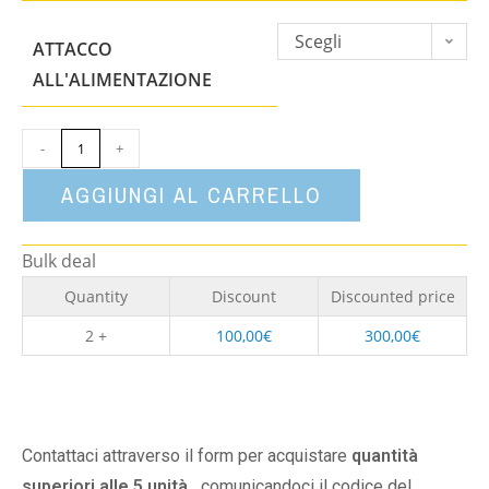
Scegli
ATTACCO
un'opzione
ALL'ALIMENTAZIONE
-
+
AGGIUNGI AL CARRELLO
Bulk deal
Quantity
Discount
Discounted price
2 +
100,00
€
300,00
€
Contattaci attraverso il form per acquistare
quantità
superiori alle 5 unità,
comunicandoci il codice del