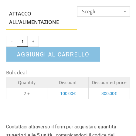
Scegli
ATTACCO
un'opzione
ALL'ALIMENTAZIONE
-
+
AGGIUNGI AL CARRELLO
Bulk deal
Quantity
Discount
Discounted price
2 +
100,00
€
300,00
€
Contattaci attraverso il form per acquistare
quantità
superiori alle 5 unità,
comunicandoci il codice del