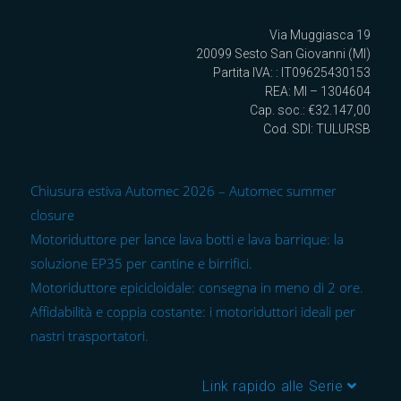
Via Muggiasca 19
20099 Sesto San Giovanni (MI)
Partita IVA: : IT09625430153
REA: MI – 1304604
Cap. soc.: €32.147,00
Cod. SDI: TULURSB
Chiusura estiva Automec 2026 – Automec summer
closure
Motoriduttore per lance lava botti e lava barrique: la
soluzione EP35 per cantine e birrifici.
Motoriduttore epicicloidale: consegna in meno di 2 ore.
Affidabilità e coppia costante: i motoriduttori ideali per
nastri trasportatori.
Link rapido alle Serie