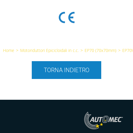
Home
>
Motoriduttori Epicicloidali in c.c.
>
EP70 (70x70mm)
>
EP70
TORNA INDIETRO