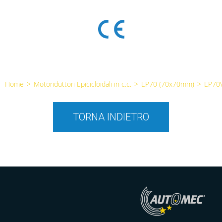
Home
>
Motoriduttori Epicicloidali in c.c.
>
EP70 (70x70mm)
>
EP70
TORNA INDIETRO