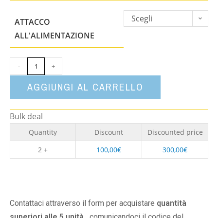
Scegli
ATTACCO
un'opzione
ALL'ALIMENTAZIONE
-
+
AGGIUNGI AL CARRELLO
Bulk deal
Quantity
Discount
Discounted price
2 +
100,00
€
300,00
€
Contattaci attraverso il form per acquistare
quantità
superiori alle 5 unità,
comunicandoci il codice del