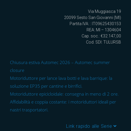
Via Muggiasca 19
20099 Sesto San Giovanni (MI)
Partita IVA: : IT09625430153
REA: MI – 1304604
Cap. soc.: €32.147,00
Cod. SDI: TULURSB
Chiusura estiva Automec 2026 – Automec summer
closure
Motoriduttore per lance lava botti e lava barrique: la
soluzione EP35 per cantine e birrifici.
Motoriduttore epicicloidale: consegna in meno di 2 ore.
Affidabilità e coppia costante: i motoriduttori ideali per
nastri trasportatori.
Link rapido alle Serie