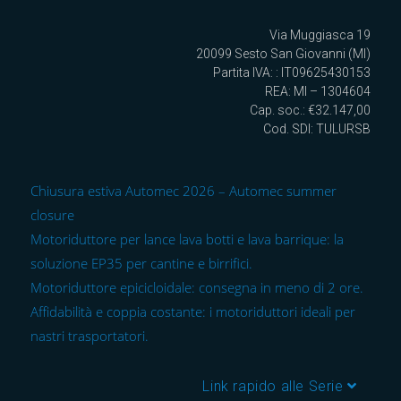
Via Muggiasca 19
20099 Sesto San Giovanni (MI)
Partita IVA: : IT09625430153
REA: MI – 1304604
Cap. soc.: €32.147,00
Cod. SDI: TULURSB
Chiusura estiva Automec 2026 – Automec summer
closure
Motoriduttore per lance lava botti e lava barrique: la
soluzione EP35 per cantine e birrifici.
Motoriduttore epicicloidale: consegna in meno di 2 ore.
Affidabilità e coppia costante: i motoriduttori ideali per
nastri trasportatori.
Link rapido alle Serie