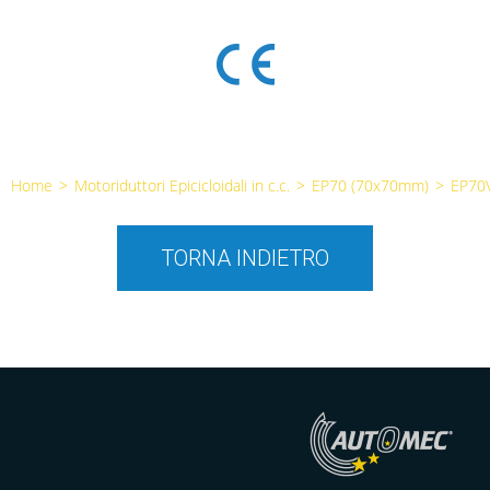
Home
>
Motoriduttori Epicicloidali in c.c.
>
EP70 (70x70mm)
>
EP70
TORNA INDIETRO