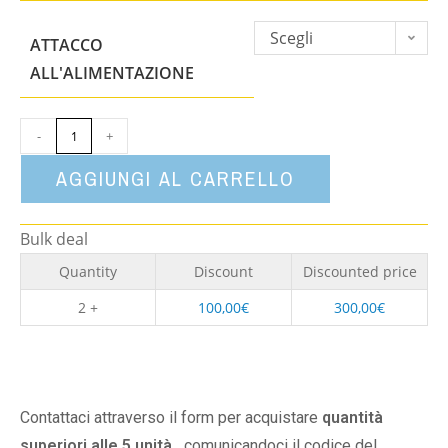
Scegli
ATTACCO
un'opzione
ALL'ALIMENTAZIONE
-
+
AGGIUNGI AL CARRELLO
Bulk deal
Quantity
Discount
Discounted price
2 +
100,00
€
300,00
€
Contattaci attraverso il form per acquistare
quantità
superiori alle 5 unità,
comunicandoci il codice del