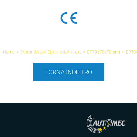
Home
>
Motoriduttori Epicicloidali in c.c.
>
EP70 (70x70mm)
>
EP70
TORNA INDIETRO