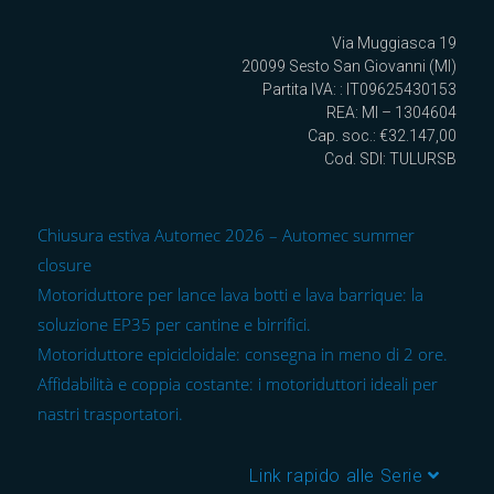
Via Muggiasca 19
20099 Sesto San Giovanni (MI)
Partita IVA: : IT09625430153
REA: MI – 1304604
Cap. soc.: €32.147,00
Cod. SDI: TULURSB
Chiusura estiva Automec 2026 – Automec summer
closure
Motoriduttore per lance lava botti e lava barrique: la
soluzione EP35 per cantine e birrifici.
Motoriduttore epicicloidale: consegna in meno di 2 ore.
Affidabilità e coppia costante: i motoriduttori ideali per
nastri trasportatori.
Link rapido alle Serie