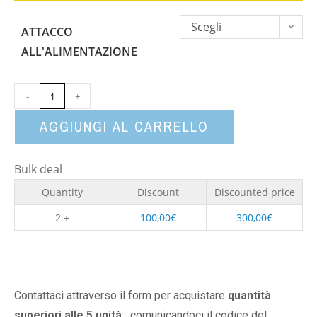
Scegli
ATTACCO
un'opzione
ALL'ALIMENTAZIONE
-
+
AGGIUNGI AL CARRELLO
Bulk deal
Quantity
Discount
Discounted price
2 +
100,00
€
300,00
€
Contattaci attraverso il form per acquistare
quantità
superiori alle 5 unità,
comunicandoci il codice del