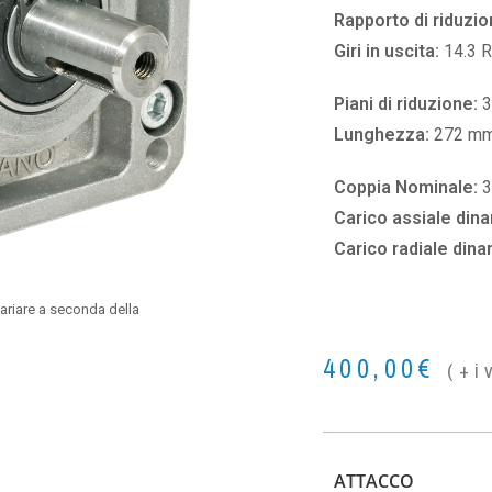
Rapporto di riduzio
Giri in uscita:
14.3 
Piani di riduzione:
3
Lunghezza:
272 m
Coppia Nominale:
3
Carico assiale din
Carico radiale din
ariare a seconda della
400,00
€
(+i
ATTACCO