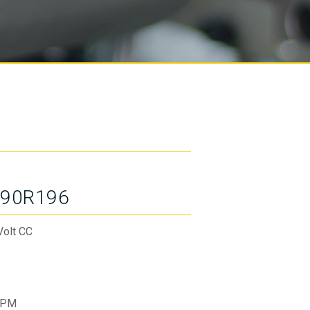
90R196
Volt CC
RPM