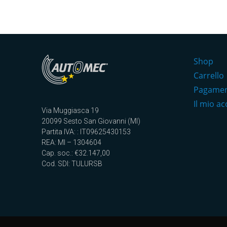
Shop
Carrello
Pagame
Il mio a
Via Muggiasca 19
20099 Sesto San Giovanni (MI)
Partita IVA: : IT09625430153
REA: MI – 1304604
Cap. soc.: €32.147,00
Cod. SDI: TULURSB