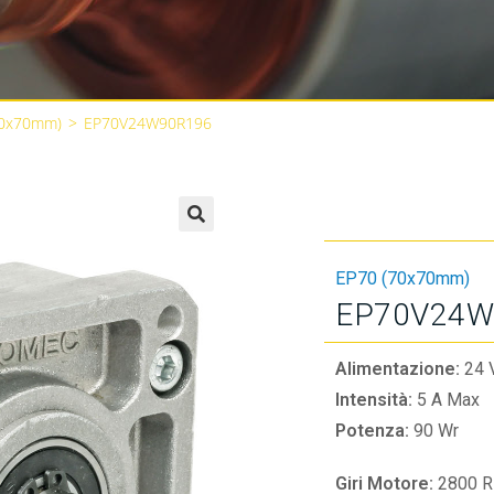
70x70mm)
>
EP70V24W90R196
🔍
EP70 (70x70mm)
EP70V24W
Alimentazione:
24 
Intensità:
5 A Max
Potenza:
90 Wr
Giri Motore:
2800 