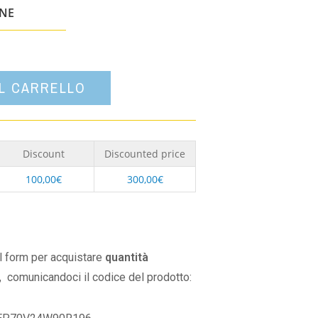
un'opzione
ONE
AL CARRELLO
Discount
Discounted price
100,00
€
300,00
€
il form per acquistare
quantità
,
comunicandoci il codice del prodotto: