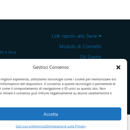
–
Link rapido alle Serie
Modulo di Contatto
ti e lava
Chi Siamo
 cantine e
Gestisci Consenso
Download Catalogo PDF
nsegna in
Cookie Policy
e migliori esperienze, utilizziamo tecnologie come i cookie per memorizzare e/o
 informazioni del dispositivo. Il consenso a queste tecnologie ci permetterà di
ti come il comportamento di navigazione o ID unici su questo sito. Non
o ritirare il consenso può influire negativamente su alcune caratteristiche e
Accetta
Opt-out preferences
Dichiarazione sulla Privacy