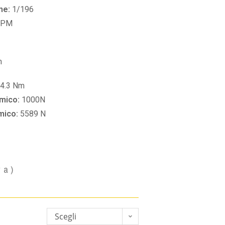
ne:
1/196
RPM
m
4.3 Nm
amico:
1000N
amico:
5589 N
va)
Scegli