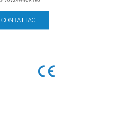
EP70V24W90R196
CONTATTACI