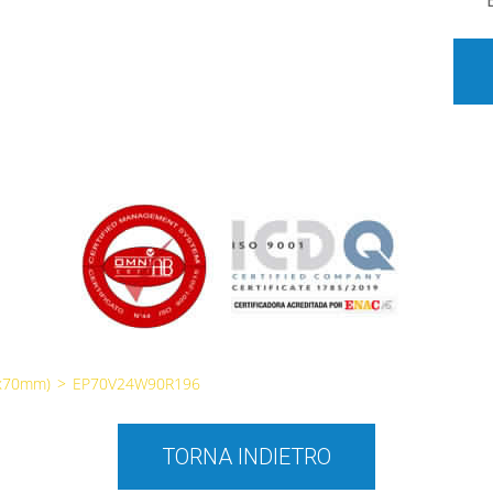
0x70mm)
>
EP70V24W90R196
TORNA INDIETRO