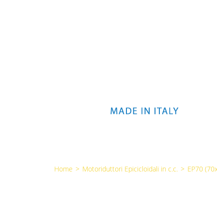
Home
>
Motoriduttori Epicicloidali in c.c.
>
EP70 (7