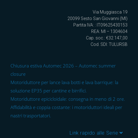
Via Muggiasca 19
20099 Sesto San Giovanni (MI)
Partita IVA: : IT09625430153
REA: MI – 1304604
Cap. soc.: €32.147,00
Cod. SDI: TULURSB
Chiusura estiva Automec 2026 – Automec summer
closure
Motoriduttore per lance lava botti e lava barrique: la
soluzione EP35 per cantine e birrifici.
Motoriduttore epicicloidale: consegna in meno di 2 ore.
Affidabilità e coppia costante: i motoriduttori ideali per
nastri trasportatori.
Link rapido alle Serie