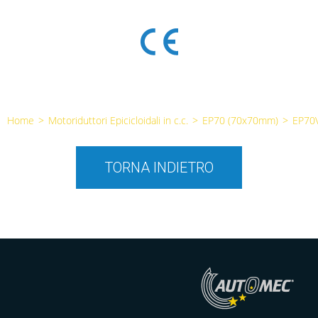
Home
>
Motoriduttori Epicicloidali in c.c.
>
EP70 (70x70mm)
>
EP70
TORNA INDIETRO