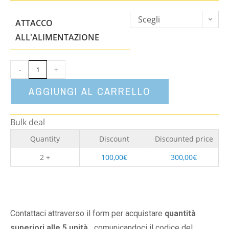
Scegli
ATTACCO
un'opzione
ALL'ALIMENTAZIONE
-
+
AGGIUNGI AL CARRELLO
Bulk deal
Quantity
Discount
Discounted price
2 +
100,00
€
300,00
€
Contattaci attraverso il form per acquistare
quantità
superiori alle 5 unità,
comunicandoci il codice del