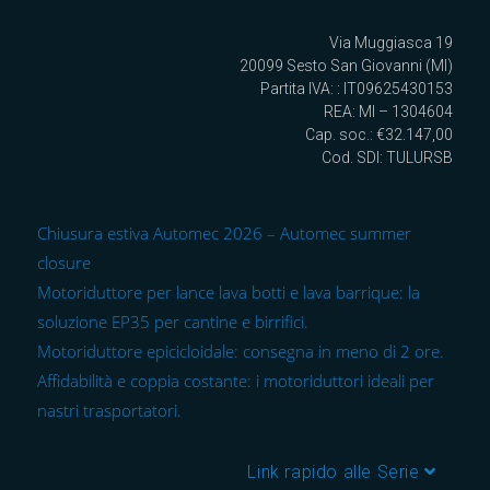
Via Muggiasca 19
20099 Sesto San Giovanni (MI)
Partita IVA: : IT09625430153
REA: MI – 1304604
Cap. soc.: €32.147,00
Cod. SDI: TULURSB
Chiusura estiva Automec 2026 – Automec summer
closure
Motoriduttore per lance lava botti e lava barrique: la
soluzione EP35 per cantine e birrifici.
Motoriduttore epicicloidale: consegna in meno di 2 ore.
Affidabilità e coppia costante: i motoriduttori ideali per
nastri trasportatori.
Link rapido alle Serie