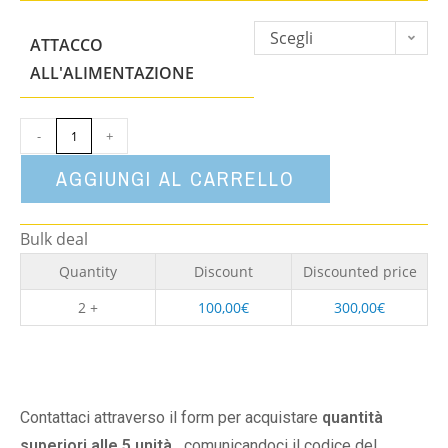
Scegli
ATTACCO
un'opzione
ALL'ALIMENTAZIONE
-
+
AGGIUNGI AL CARRELLO
Bulk deal
Quantity
Discount
Discounted price
2 +
100,00
€
300,00
€
Contattaci attraverso il form per acquistare
quantità
superiori alle 5 unità,
comunicandoci il codice del