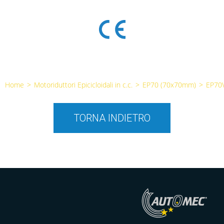
Home
>
Motoriduttori Epicicloidali in c.c.
>
EP70 (70x70mm)
>
EP70
TORNA INDIETRO