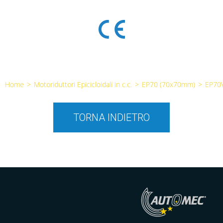
Home
>
Motoriduttori Epicicloidali in c.c.
>
EP70 (70x70mm)
>
EP70
TORNA INDIETRO