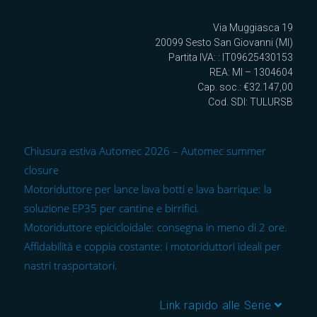
Via Muggiasca 19
20099 Sesto San Giovanni (MI)
Partita IVA: : IT09625430153
REA: MI – 1304604
Cap. soc.: €32.147,00
Cod. SDI: TULURSB
Chiusura estiva Automec 2026 – Automec summer
closure
Motoriduttore per lance lava botti e lava barrique: la
soluzione EP35 per cantine e birrifici.
Motoriduttore epicicloidale: consegna in meno di 2 ore.
Affidabilità e coppia costante: i motoriduttori ideali per
nastri trasportatori.
Link rapido alle Serie