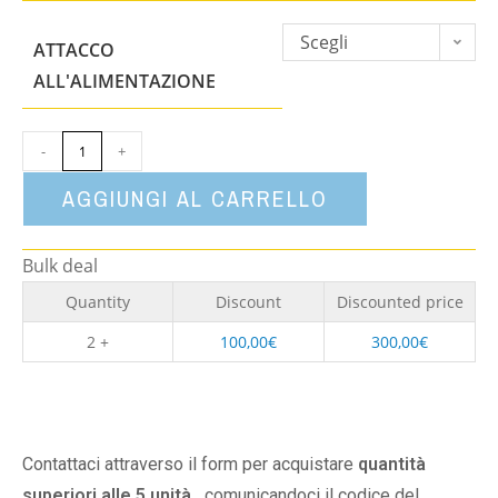
Scegli
ATTACCO
un'opzione
ALL'ALIMENTAZIONE
-
+
AGGIUNGI AL CARRELLO
Bulk deal
Quantity
Discount
Discounted price
2 +
100,00
€
300,00
€
Contattaci attraverso il form per acquistare
quantità
superiori alle 5 unità,
comunicandoci il codice del