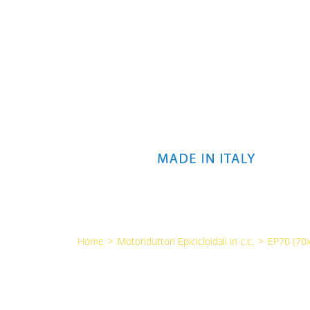
Home
>
Motoriduttori Epicicloidali in c.c.
>
EP70 (7