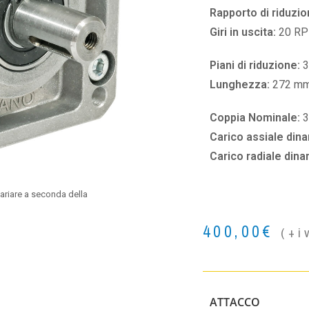
Rapporto di riduzio
Giri in uscita:
20 R
Piani di riduzione:
3
Lunghezza:
272 m
Coppia Nominale:
3
Carico assiale din
Carico radiale din
ariare a seconda della
400,00
€
(+i
ATTACCO