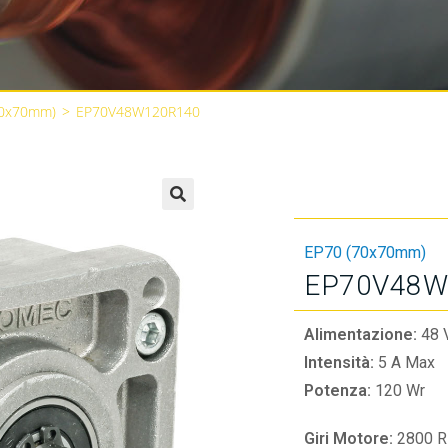
70x70mm)
>
EP70V48W120R140
🔍
EP70 (70x70mm)
EP70V48W
Alimentazione:
48 
Intensità:
5 A Max
Potenza:
120 Wr
Giri Motore:
2800 