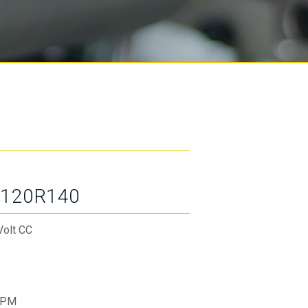
120R140
Volt CC
RPM