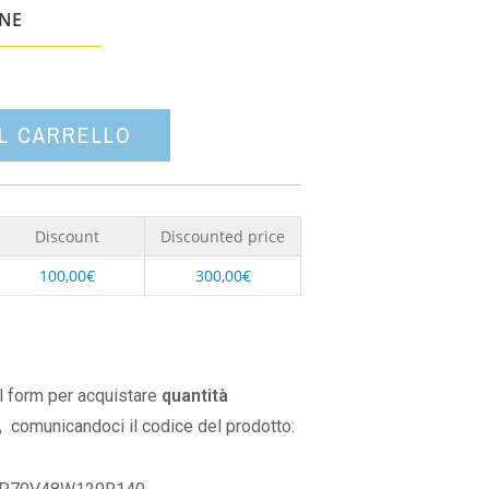
un'opzione
ONE
AL CARRELLO
Discount
Discounted price
100,00
€
300,00
€
il form per acquistare
quantità
,
comunicandoci il codice del prodotto: