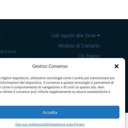
–
Link rapido alle Serie
Modulo di Contatto
ti e lava
Chi Siamo
 cantine e
Gestisci Consenso
Download Catalogo PDF
nsegna in
Cookie Policy
e migliori esperienze, utilizziamo tecnologie come i cookie per memorizzare e/o
 informazioni del dispositivo. Il consenso a queste tecnologie ci permetterà di
ti come il comportamento di navigazione o ID unici su questo sito. Non
o ritirare il consenso può influire negativamente su alcune caratteristiche e
Accetta
Opt-out preferences
Dichiarazione sulla Privacy