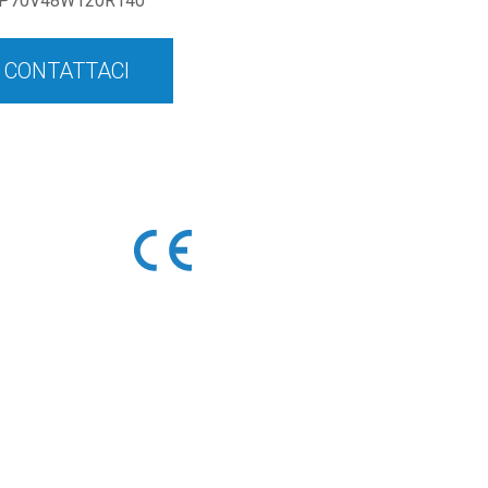
P70V48W120R140
CONTATTACI