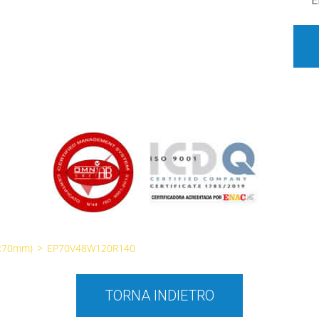
E
0x70mm)
>
EP70V48W120R140
TORNA INDIETRO