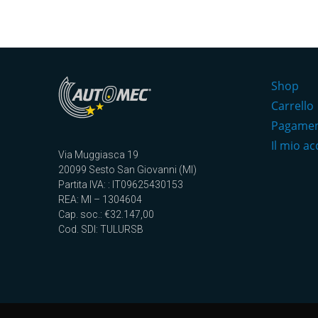
Shop
Carrello
Pagame
Il mio a
Via Muggiasca 19
20099 Sesto San Giovanni (MI)
Partita IVA: : IT09625430153
REA: MI – 1304604
Cap. soc.: €32.147,00
Cod. SDI: TULURSB