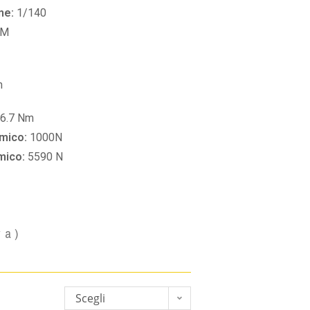
ne:
1/140
PM
m
6.7 Nm
amico:
1000N
amico:
5590 N
va)
Scegli