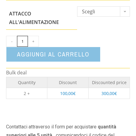
Scegli
ATTACCO
un'opzione
ALL'ALIMENTAZIONE
-
+
AGGIUNGI AL CARRELLO
Bulk deal
Quantity
Discount
Discounted price
2 +
100,00
€
300,00
€
Contattaci attraverso il form per acquistare
quantità
superiori alle 5 unità,
comunicandoci il codice del