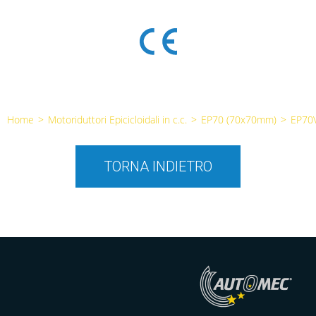
Home
>
Motoriduttori Epicicloidali in c.c.
>
EP70 (70x70mm)
>
EP70
TORNA INDIETRO