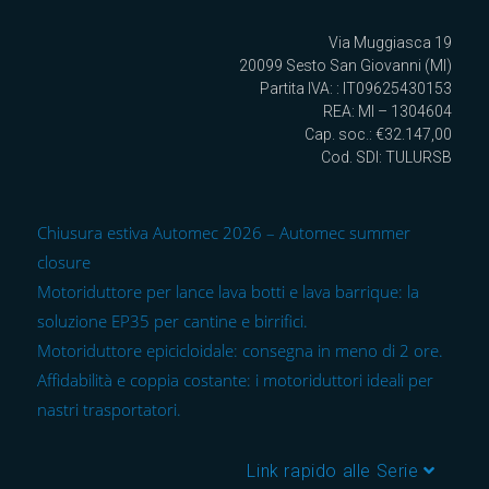
Via Muggiasca 19
20099 Sesto San Giovanni (MI)
Partita IVA: : IT09625430153
REA: MI – 1304604
Cap. soc.: €32.147,00
Cod. SDI: TULURSB
Chiusura estiva Automec 2026 – Automec summer
closure
Motoriduttore per lance lava botti e lava barrique: la
soluzione EP35 per cantine e birrifici.
Motoriduttore epicicloidale: consegna in meno di 2 ore.
Affidabilità e coppia costante: i motoriduttori ideali per
nastri trasportatori.
Link rapido alle Serie