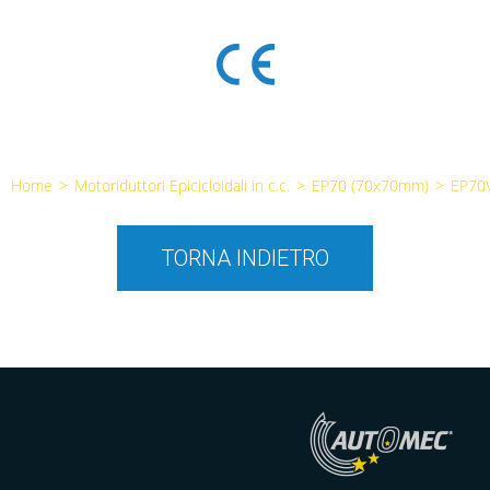
Home
>
Motoriduttori Epicicloidali in c.c.
>
EP70 (70x70mm)
>
EP70
TORNA INDIETRO