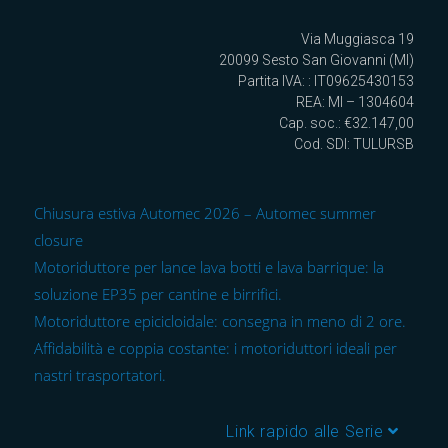
Via Muggiasca 19
20099 Sesto San Giovanni (MI)
Partita IVA: : IT09625430153
REA: MI – 1304604
Cap. soc.: €32.147,00
Cod. SDI: TULURSB
Chiusura estiva Automec 2026 – Automec summer
closure
Motoriduttore per lance lava botti e lava barrique: la
soluzione EP35 per cantine e birrifici.
Motoriduttore epicicloidale: consegna in meno di 2 ore.
Affidabilità e coppia costante: i motoriduttori ideali per
nastri trasportatori.
Link rapido alle Serie