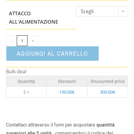
Scegli
ATTACCO
un'opzione
ALL'ALIMENTAZIONE
-
+
AGGIUNGI AL CARRELLO
Bulk deal
Quantity
Discount
Discounted price
2 +
100,00
€
300,00
€
Contattaci attraverso il form per acquistare
quantità
superiori alle 5 unità,
comunicandoci il codice del