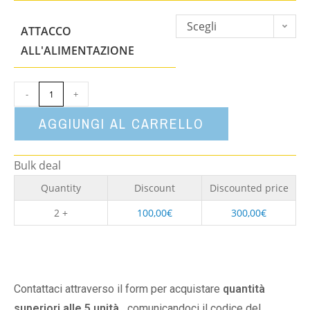
Scegli
ATTACCO
un'opzione
ALL'ALIMENTAZIONE
-
+
AGGIUNGI AL CARRELLO
Bulk deal
Quantity
Discount
Discounted price
2 +
100,00
€
300,00
€
Contattaci attraverso il form per acquistare
quantità
superiori alle 5 unità,
comunicandoci il codice del