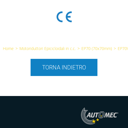
Home
>
Motoriduttori Epicicloidali in c.c.
>
EP70 (70x70mm)
>
EP70
TORNA INDIETRO