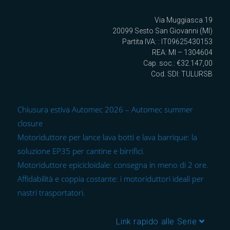
Via Muggiasca 19
20099 Sesto San Giovanni (MI)
Partita IVA: : IT09625430153
REA: MI – 1304604
Cap. soc.: €32.147,00
Cod. SDI: TULURSB
Chiusura estiva Automec 2026 – Automec summer
closure
Motoriduttore per lance lava botti e lava barrique: la
soluzione EP35 per cantine e birrifici.
Motoriduttore epicicloidale: consegna in meno di 2 ore.
Affidabilità e coppia costante: i motoriduttori ideali per
nastri trasportatori.
Link rapido alle Serie