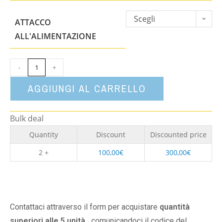
Scegli
ATTACCO
un'opzione
ALL'ALIMENTAZIONE
-
+
AGGIUNGI AL CARRELLO
Bulk deal
Quantity
Discount
Discounted price
2 +
100,00
€
300,00
€
Contattaci attraverso il form per acquistare
quantità
superiori alle 5 unità,
comunicandoci il codice del