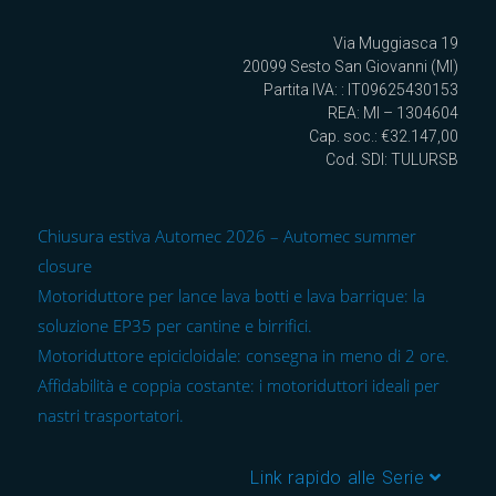
Via Muggiasca 19
20099 Sesto San Giovanni (MI)
Partita IVA: : IT09625430153
REA: MI – 1304604
Cap. soc.: €32.147,00
Cod. SDI: TULURSB
Chiusura estiva Automec 2026 – Automec summer
closure
Motoriduttore per lance lava botti e lava barrique: la
soluzione EP35 per cantine e birrifici.
Motoriduttore epicicloidale: consegna in meno di 2 ore.
Affidabilità e coppia costante: i motoriduttori ideali per
nastri trasportatori.
Link rapido alle Serie