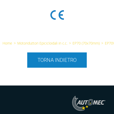
Home
>
Motoriduttori Epicicloidali in c.c.
>
EP70 (70x70mm)
>
EP70
TORNA INDIETRO