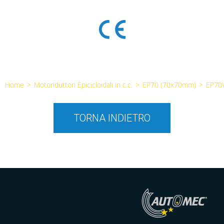
Home
>
Motoriduttori Epicicloidali in c.c.
>
EP70 (70x70mm)
>
EP70
TORNA INDIETRO