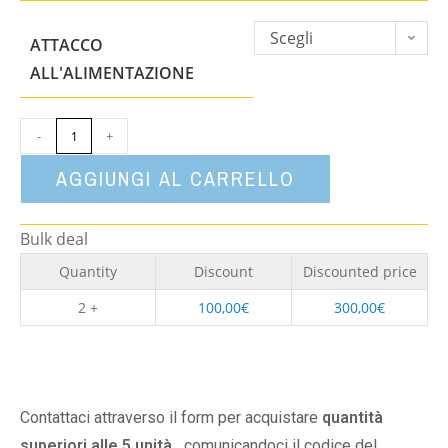
Scegli
ATTACCO
un'opzione
ALL'ALIMENTAZIONE
-
+
AGGIUNGI AL CARRELLO
Bulk deal
Quantity
Discount
Discounted price
2 +
100,00
€
300,00
€
Contattaci attraverso il form per acquistare
quantità
superiori alle 5 unità,
comunicandoci il codice del