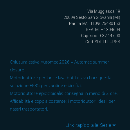
Via Muggiasca 19
20099 Sesto San Giovanni (MI)
Partita IVA: : IT09625430153
REA: MI – 1304604
Cap. soc.: €32.147,00
Cod. SDI: TULURSB
Chiusura estiva Automec 2026 – Automec summer
closure
Motoriduttore per lance lava botti e lava barrique: la
soluzione EP35 per cantine e birrifici.
Motoriduttore epicicloidale: consegna in meno di 2 ore.
Affidabilità e coppia costante: i motoriduttori ideali per
nastri trasportatori.
Link rapido alle Serie