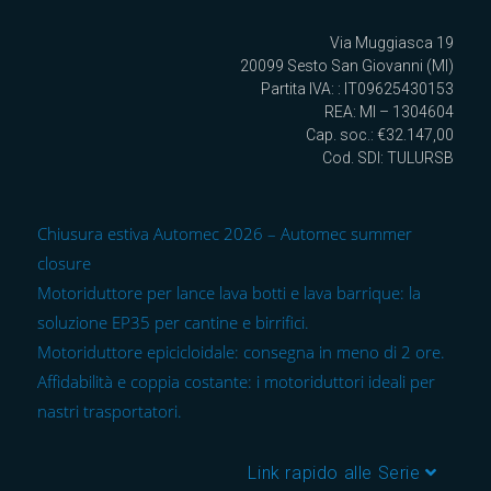
Via Muggiasca 19
20099 Sesto San Giovanni (MI)
Partita IVA: : IT09625430153
REA: MI – 1304604
Cap. soc.: €32.147,00
Cod. SDI: TULURSB
Chiusura estiva Automec 2026 – Automec summer
closure
Motoriduttore per lance lava botti e lava barrique: la
soluzione EP35 per cantine e birrifici.
Motoriduttore epicicloidale: consegna in meno di 2 ore.
Affidabilità e coppia costante: i motoriduttori ideali per
nastri trasportatori.
Link rapido alle Serie