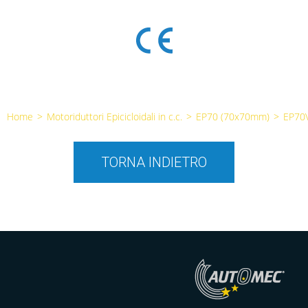
Home
>
Motoriduttori Epicicloidali in c.c.
>
EP70 (70x70mm)
>
EP70
TORNA INDIETRO