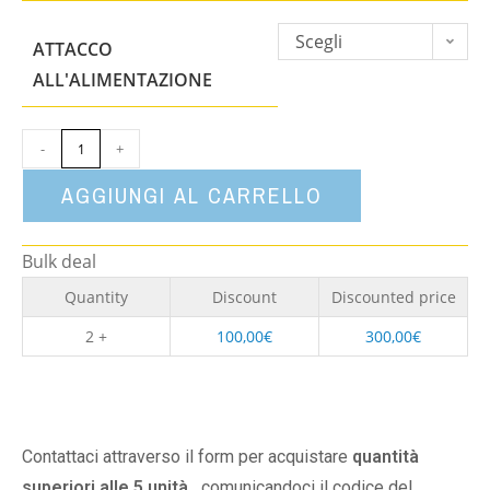
Scegli
ATTACCO
un'opzione
ALL'ALIMENTAZIONE
-
+
AGGIUNGI AL CARRELLO
Bulk deal
Quantity
Discount
Discounted price
2 +
100,00
€
300,00
€
Contattaci attraverso il form per acquistare
quantità
superiori alle 5 unità,
comunicandoci il codice del