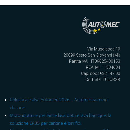
Via Muggiasca 19
20099 Sesto San Giovanni (MI)
Partita IVA: : IT09625430153
REA: MI – 1304604
Cap. soc.: €32.147,00
Cod. SDI: TULURSB
Chiusura estiva Automec 2026 – Automec summer
closure
Motoriduttore per lance lava botti e lava barrique: la
soluzione EP35 per cantine e birrifici.