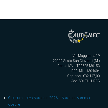
Via Muggiasca 19
20099 Sesto San Giovanni (MI)
Partita IVA: : IT09625430153
REA: MI – 1304604
Cap. soc.: €32.147,00
Cod. SDI: TULURSB
Chiusura estiva Automec 2026 – Automec summer
closure