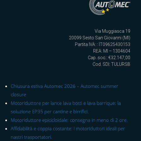
Via Muggiasca 19
20099 Sesto San Giovanni (MI)
Partita IVA: : IT09625430153
REA: MI – 1304604
Cap. soc.: €32.147,00
Cod. SDI: TULURSB
Chiusura estiva Automec 2026 – Automec summer
closure
Motoriduttore per lance lava botti e lava barrique: la
soluzione EP35 per cantine e birrifici.
Motoriduttore epicicloidale: consegna in meno di 2 ore.
Affidabilità e coppia costante: i motoriduttori ideali per
nastri trasportatori.