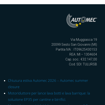
Via Muggiasca 19
20099 Sesto San Giovanni (MI)
Partita IVA: : IT09625430153
REA: MI – 1304604
Cap. soc.: €32.147,00
Cod. SDI: TULURSB
Chiusura estiva Automec 2026 – Automec summer
closure
Motoriduttore per lance lava botti e lava barrique: la
soluzione EP35 per cantine e birrifici.