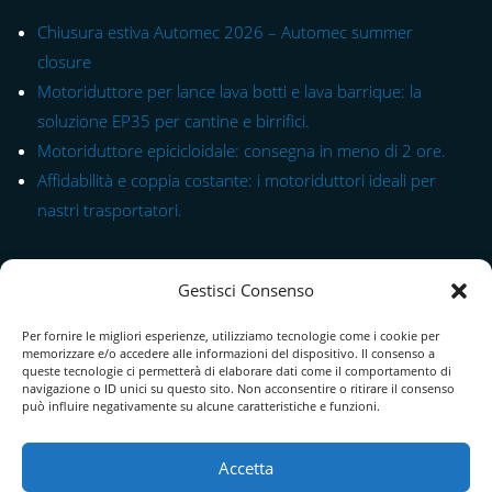
Chiusura estiva Automec 2026 – Automec summer
closure
Motoriduttore per lance lava botti e lava barrique: la
soluzione EP35 per cantine e birrifici.
Motoriduttore epicicloidale: consegna in meno di 2 ore.
Affidabilità e coppia costante: i motoriduttori ideali per
nastri trasportatori.
Link rapido alle Serie
Gestisci Consenso
Modulo di Contatto
Per fornire le migliori esperienze, utilizziamo tecnologie come i cookie per
Chi Siamo
memorizzare e/o accedere alle informazioni del dispositivo. Il consenso a
queste tecnologie ci permetterà di elaborare dati come il comportamento di
Download Catalogo PDF
navigazione o ID unici su questo sito. Non acconsentire o ritirare il consenso
può influire negativamente su alcune caratteristiche e funzioni.
Cookie Policy
Accetta