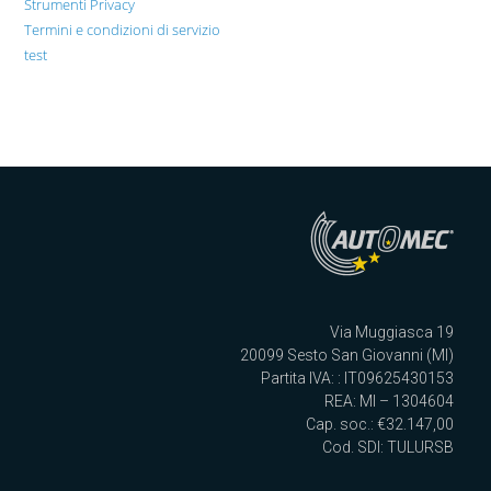
Strumenti Privacy
Termini e condizioni di servizio
test
Via Muggiasca 19
20099 Sesto San Giovanni (MI)
Partita IVA: : IT09625430153
REA: MI – 1304604
Cap. soc.: €32.147,00
Cod. SDI: TULURSB